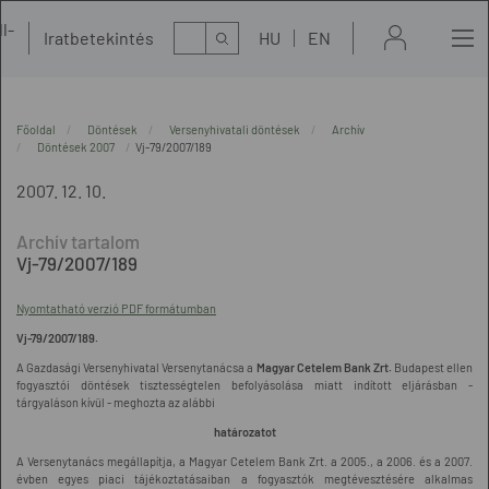
l-
Kereső
Iratbetekintés
HU
EN
t
Főoldal
Döntések
Versenyhivatali döntések
Archív
Döntések 2007
Vj-79/2007/189
2007. 12. 10.
Vj-79/2007/189
Nyomtatható verzió PDF formátumban
Vj-79/2007/189.
A Gazdasági Versenyhivatal Versenytanácsa a
Magyar Cetelem Bank Zrt.
Budapest ellen
fogyasztói döntések tisztességtelen befolyásolása miatt indított eljárásban -
tárgyaláson kívül - meghozta az alábbi
határozatot
A Versenytanács megállapítja, a Magyar Cetelem Bank Zrt. a 2005., a 2006. és a 2007.
évben egyes piaci tájékoztatásaiban a fogyasztók megtévesztésére alkalmas