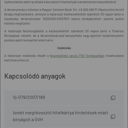
tájékoztatást adott az általa kibocsátott hitelkártyák kamatmentes használatáról.
A Versenytanács kötelezi a Magyar Cetelem Bank Zrt.-t 8.000.000 Ft (Nyolcmillió forint)
bírság megfizetésére, amelyet a határozat kézhezvételétől számított 30 napon belül a
Gazdasági Versenyhivatal 10032000-01037557 számú bírságbevételi számla javára
köteles megfizetni.
A határozat felülvizsgálatát a kézhezvételtől számított 30 napon belül a Fővárosi
Bíróságnak címzett, de a Versenytanácsnál benyújtható vagy ajánlott küldeményként
postára adott keresettel lehet kérni.
Indokolás
A határozat indokolás részét a
Nyomtatható verzió PDF formátumban
hivatkozásra
kattintva érheti el.
Kapcsolódó anyagok
Vj-079/2007/189
Ismét megtévesztő hitelkártya hirdetések miatt
bírságolt a GVH