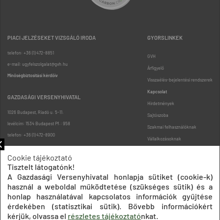
PIACI JELZÉSEKET VIZSGÁLÓ IRODA
GYORSLINKEK
telefon: +36 (1) 472-8851
GVH
e-mail: ugyfelszolgalat@gvh.hu
Árfigyelő
Minőségbiztosítási kérdőív
Visszaélés-bejelentési rendszerek
Kapcsolat
GAZDASÁGI VERSENYHIVATAL
Hirdetmények
1026 Budapest, Riadó u. 5-11.
Sajtószoba
levélcím: 1534 Budapest Pf.: 958
Szakmai felhasználóknak
telefon: +36 (1) 472-8900
Vállalkozásoknak
Fogyasztóknak
Cookie tájékoztató
Podcast
Tisztelt látogatónk!
Oldaltérkép
A Gazdasági Versenyhivatal honlapja sütiket (cookie-k)
használ a weboldal működtetése (szükséges sütik) és a
honlap használatával kapcsolatos információk gyűjtése
érdekében (statisztikai sütik). Bővebb információkért
kérjük, olvassa el
részletes tájékoztató
nkat.