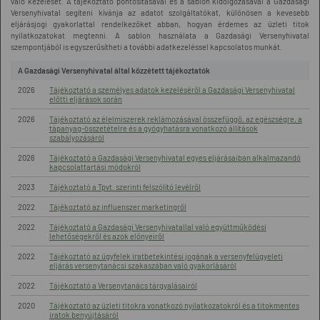
való kezelését. A tájékoztató pontosításával és a sablon kidolgozásával a Gazdasági
Versenyhivatal segíteni kívánja az adatot szolgáltatókat, különösen a kevesebb
eljárásjogi gyakorlattal rendelkezőket abban, hogyan érdemes az üzleti titok
nyilatkozatokat megtenni. A sablon használata a Gazdasági Versenyhivatal
szempontjából is egyszerűsítheti a további adatkezeléssel kapcsolatos munkát.
A Gazdasági Versenyhivatal által közzétett tájékoztatók
2026
Tájékoztató a személyes adatok kezeléséről a Gazdasági Versenyhivatal
előtti eljárások során
2026
Tájékoztató az élelmiszerek reklámozásával összefüggő, az egészségre, a
tápanyag-összetételre és a gyógyhatásra vonatkozó állítások
szabályozásáról
2026
Tájékoztató a Gazdasági Versenyhivatal egyes eljárásaiban alkalmazandó
kapcsolattartási módokról
2023
Tájékoztató a Tpvt. szerinti felszólító levélről
2022
Tájékoztató az influenszer marketingről
2022
Tájékoztató a Gazdasági Versenyhivatallal való együttműködési
lehetőségekről és azok előnyeiről
2022
Tájékoztató az ügyfelek iratbetekintési jogának a versenyfelügyeleti
eljárás versenytanácsi szakaszában való gyakorlásáról
2022
Tájékoztató a Versenytanács tárgyalásairól
2020
Tájékoztató az üzleti titokra vonatkozó nyilatkozatokról és a titokmentes
iratok benyújtásáról