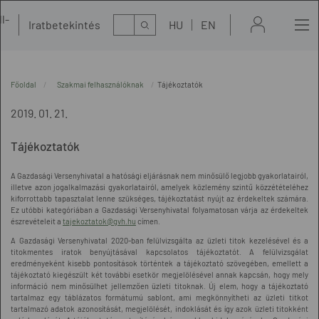
l-
Kereső
Iratbetekintés
HU
EN
t
Főoldal
Szakmai felhasználóknak
Tájékoztatók
2019. 01. 21.
Tájékoztatók
A Gazdasági Versenyhivatal a hatósági eljárásnak nem minősülő legjobb gyakorlatairól,
illetve azon jogalkalmazási gyakorlatairól, amelyek közlemény szintű közzétételéhez
kiforrottabb tapasztalat lenne szükséges, tájékoztatást nyújt az érdekeltek számára.
Ez utóbbi kategóriában a Gazdasági Versenyhivatal folyamatosan várja az érdekeltek
észrevételeit a
tajekoztatok@gvh.hu
címen.
A Gazdasági Versenyhivatal 2020-ban felülvizsgálta az üzleti titok kezelésével és a
titokmentes iratok benyújtásával kapcsolatos tájékoztatót. A felülvizsgálat
eredményeként kisebb pontosítások történtek a tájékoztató szövegében, emellett a
tájékoztató kiegészült két további esetkör megjelölésével annak kapcsán, hogy mely
információ nem minősülhet jellemzően üzleti titoknak. Új elem, hogy a tájékoztató
tartalmaz egy táblázatos formátumú sablont, ami megkönnyítheti az üzleti titkot
tartalmazó adatok azonosítását, megjelölését, indoklását és így azok üzleti titokként