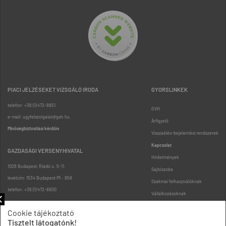
PIACI JELZÉSEKET VIZSGÁLÓ IRODA
GYORSLINKEK
telefon: +36 (1) 472-8851
GVH
e-mail: ugyfelszolgalat@gvh.hu
Árfigyelő
Minőségbiztosítási kérdőív
Visszaélés-bejelentési rendszerek
Kapcsolat
GAZDASÁGI VERSENYHIVATAL
Hirdetmények
1026 Budapest, Riadó u. 5-11.
Sajtószoba
levélcím: 1534 Budapest Pf.: 958
Szakmai felhasználóknak
telefon: +36 (1) 472-8900
Vállalkozásoknak
Fogyasztóknak
Cookie tájékoztató
Podcast
Tisztelt látogatónk!