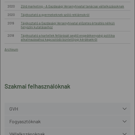
2020
Zöld marketing – A Gazdasági Versenyhivatal tanácsai vállalkozásoknak
2020
Tájékoztató a gyermekeknek szóló reklámokról
2019
Tájékoztató a Gazdasági Versenyhivatal előzetes értesítés nélküli
helyszíni kutatásaihoz
2018
Tájékoztató a kartellek feltárását segítő engedékenységi politika
alkalmazásához kapcsolódó büntetőjogi kérdésekről
Archívum
Szakmai felhasználóknak
GVH
Fogyasztóknak
Vállalkozásoknak