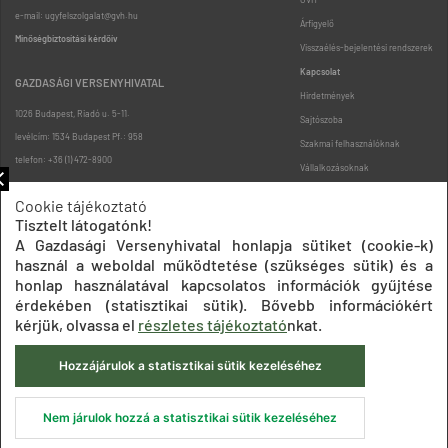
e-mail: ugyfelszolgalat@gvh.hu
Árfigyelő
Minőségbiztosítási kérdőív
Visszaélés-bejelentési rendszerek
Kapcsolat
GAZDASÁGI VERSENYHIVATAL
Hirdetmények
1026 Budapest, Riadó u. 5-11.
Sajtószoba
levélcím: 1534 Budapest Pf.: 958
Szakmai felhasználóknak
telefon: +36 (1) 472-8900
Vállalkozásoknak
Fogyasztóknak
Cookie tájékoztató
Podcast
Tisztelt látogatónk!
Oldaltérkép
A Gazdasági Versenyhivatal honlapja sütiket (cookie-k)
használ a weboldal működtetése (szükséges sütik) és a
honlap használatával kapcsolatos információk gyűjtése
érdekében (statisztikai sütik). Bővebb információkért
kérjük, olvassa el
részletes tájékoztató
nkat.
Hozzájárulok a statisztikai sütik kezeléséhez
Impresszum
Adatkezelési tájékoztatók
Akadálymentesítési nyilatkozat
Közadatkereső
Süti beállítások
ÁSZF
Nem járulok hozzá a statisztikai sütik kezeléséhez
© 2020 Gazdasági Versenyhivatal