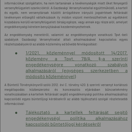
információkat szolgáltatni, ha nem tartanának a tevékenységük miatt őket fenyegető
versenyfelügyeleti szankcióktól. A Gazdasági Versenyhivatallal együttműködő, a kartell
és egyéb, nem versenytársak közötti árrögzítésre irányuló jogsértések feltárását
tevékenyen elősegítő vállalkozások ily módon viszont mentesülhetnek az egyébként
kiszabásra kerülő versenyfelügyeleti bírság egésze, vagy annak egy része alól, amelyet
engedékenységi kérelem benyújtásával kezdeményezhetnek.
Az engedékenység menetéről, valamint az engedékenységre vonatkozó Tpvt.-beli
szabályok Gazdasági Versenyhivatal általi alkalmazásával kapcsolatos egyes
részletszabályokról az alábbi közlemény ad bővebb felvilágosítást:
1/2021. közleménnyel módosított 14/2017.
közlemény a Tpvt. 78/A. §-a szerinti
engedékenységre vonatkozó szabályok
alkalmazásáról (egységes szerkezetben a
módosító közleménnyel)
A Büntető Törvénykönyvről szóló 2012. évi C. törvény 420. § szerinti versenyt korlátozó
megállapodás közbeszerzési és koncessziós eljárásban bűncselekmény
vonatkozásában a kartellek feltárását segítő engedékenységi politika alkalmazásához
kapcsolódó egyes büntetőjogi kérdésekről az alább tájékoztató szolgál részletesebb
információval:
Tájékoztató a kartellek feltárását segítő
engedékenységi politika alkalmazásához
kapcsolódó büntetőjogi kérdésekről