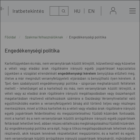
l-
Kereső
Iratbetekintés
HU
EN
t
Főoldal
Szakmai felhasználóknak
Engedékenységi politika
Engedékenységi politika
Kartellügyekben és más, nem versenytársak között létrejött, közvetlenül vagy közvetve
a vételi vagy eladási árak rögzítésére irányuló egyéb jogsértéssel kapcsolatos
ügyekben a vizsgálat elrendelését
engedékenységi kérelem
benyújtása előzheti meg,
illetve a már megindult versenyfelügyeleti eljárásban is benyújtható ilyen kérelem. A
Tpvt.-ben szabályozott engedékenységi politika - szigorúan meghatározott feltételek
mellett - lehetőséget ad a kartellező és más, nem versenytársak között létrejött, a
vételi vagy az eladási árak rögzítésére irányuló megállapodásban vagy összehangolt
magatartásban résztvevő vállalkozások számára a Gazdasági Versenyhivatallal való
együttműködés esetén a versenyfelügyeleti bírság alól történő teljes vagy részleges
mentesülésre, mivel a titkos kartellek és a vételi vagy eladási árak rögzítésére irányuló
egyéb jogsértések felderítéséhez és megszüntetéséhez fűződő közérdek fontosabb,
mint a kartell és a nem versenytársak közötti árrögzítésre irányuló egyéb jogsértések
feltárását lehetővé tevő, abban részes vállalkozás megbírságolásához fűződő közérdek.
Az engedékenységi politika arra épít, hogy a titkos megállapodásoknak lehetnek olyan
résztvevői, akik készek lennének részvételüket megszüntetni, és a kartell és egyéb,
nem versenytársak közötti árrögzítésre irányuló jogsértések létezéséről, működéséről