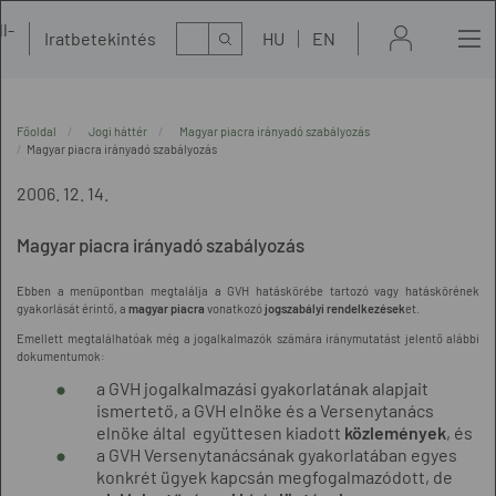
l-
Kereső
Iratbetekintés
HU
EN
t
Főoldal
Jogi háttér
Magyar piacra irányadó szabályozás
Magyar piacra irányadó szabályozás
2006. 12. 14.
Magyar piacra irányadó szabályozás
Ebben a menüpontban megtalálja a GVH hatáskörébe tartozó vagy hatáskörének
gyakorlását érintő, a
magyar piacra
vonatkozó
jogszabályi rendelkezések
et.
Emellett megtalálhatóak még a jogalkalmazók számára iránymutatást jelentő alábbi
dokumentumok:
a GVH jogalkalmazási gyakorlatának alapjait
ismertető, a GVH elnöke és a Versenytanács
elnöke által együttesen kiadott
közlemények
, és
a GVH Versenytanácsának gyakorlatában egyes
konkrét ügyek kapcsán megfogalmazódott, de