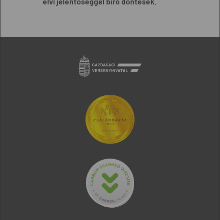
elvi jelentőséggel bíró döntések
.