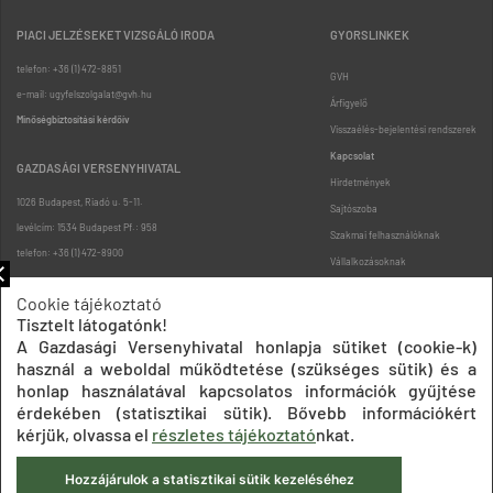
PIACI JELZÉSEKET VIZSGÁLÓ IRODA
GYORSLINKEK
telefon: +36 (1) 472-8851
GVH
e-mail: ugyfelszolgalat@gvh.hu
Árfigyelő
Minőségbiztosítási kérdőív
Visszaélés-bejelentési rendszerek
Kapcsolat
GAZDASÁGI VERSENYHIVATAL
Hirdetmények
1026 Budapest, Riadó u. 5-11.
Sajtószoba
levélcím: 1534 Budapest Pf.: 958
Szakmai felhasználóknak
telefon: +36 (1) 472-8900
Vállalkozásoknak
Fogyasztóknak
Cookie tájékoztató
Podcast
Tisztelt látogatónk!
Oldaltérkép
A Gazdasági Versenyhivatal honlapja sütiket (cookie-k)
használ a weboldal működtetése (szükséges sütik) és a
honlap használatával kapcsolatos információk gyűjtése
érdekében (statisztikai sütik). Bővebb információkért
kérjük, olvassa el
részletes tájékoztató
nkat.
Hozzájárulok a statisztikai sütik kezeléséhez
Impresszum
Adatkezelési tájékoztatók
Akadálymentesítési nyilatkozat