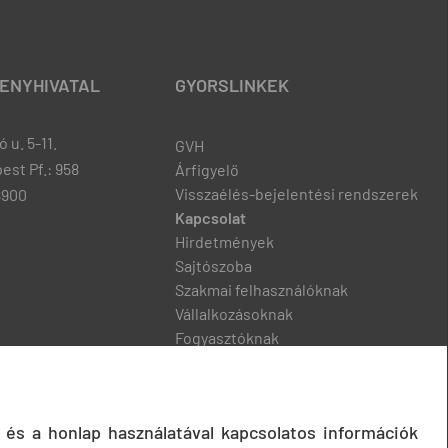
ENYHIVATAL
GYORSLINKEK
 u. 5-11.
GVH
est Pf.: 958
Árfigyelő
Visszaélés-bejelentési rendszerek
8900
Kapcsolat
Hirdetmények
Sajtószoba
Szakmai felhasználóknak
Vállalkozásoknak
Fogyasztóknak
Podcast
 és a honlap használatával kapcsolatos információk