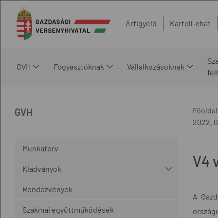
Árfigyelő
Kartell-chat
Sz
GVH
Fogyasztóknak
Vállalkozásoknak
fe
Főoldal
GVH
2022. 0
Munkaterv
V4 
Kiadványok
Rendezvények
A Gazd
Szakmai együttműködések
országo