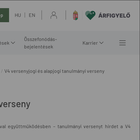
HU
EN
ép
Összefonódás-
ések
Karrier
bejelentések
V4 versenyjogi és alapjogi tanulmányi verseny
 verseny
ával együttműködésben – tanulmányi versenyt hirdet a V4