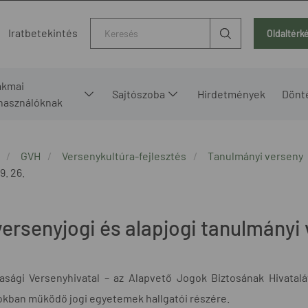
Kereső
Iratbetekintés
Oldaltérk
akmai
Sajtószoba
Hirdetmények
Dönt
lhasználóknak
GVH
Versenykultúra-fejlesztés
Tanulmányi verseny
9. 26.
versenyjogi és alapjogi tanulmányi
asági Versenyhivatal – az Alapvető Jogok Biztosának Hivatal
kban működő jogi egyetemek hallgatói részére.