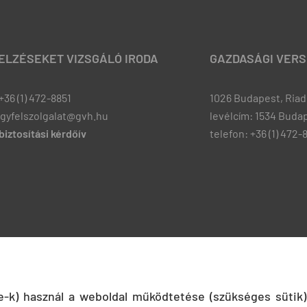
JELZÉSEKET VIZSGÁLÓ IRODA
GAZDASÁGI VERS
+36 (1) 472-8851
1026 Budapest, Riadó
ugyfelszolgalat@gvh.hu
levélcím: 1534 Budap
iztosítási kérdőív
telefon: +36 (1) 472-
ie-k) használ a weboldal működtetése (szükséges sütik)