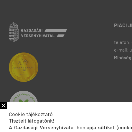
PIACI 
telefon: 
e-mail: 
Minőségb
Cookie tájékoztató
Tisztelt látogatónk!
A Gazdasági Versenyhivatal honlapja sütiket (cook