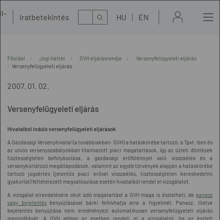
l-
Kereső
Iratbetekintés
HU
EN
t
Főoldal
Jogi háttér
GVH eljárásrendje
Versenyfelügyeleti eljárás
Versenyfelügyeleti eljárás
2007. 01. 02.
Versenyfelügyeleti eljárás
Hivatalból induló versenyfelügyeleti eljárások
A Gazdasági Versenyhivatal (a továbbiakban: GVH) a hatáskörébe tartozó, a Tpvt.-ben és
az uniós versenyszabályokban tilalmazott piaci magatartások, így az üzleti döntések
tisztességtelen befolyásolása, a gazdasági erőfölénnyel való visszaélés és a
versenykorlátozó megállapodások, valamint az egyéb törvények alapján a hatáskörébe
tartozó jogsértés (jelentős piaci erővel visszaélés, tisztességtelen kereskedelmi
gyakorlat) feltételezett megvalósulása esetén hivatalból rendel el vizsgálatot.
A vizsgálat elrendelésére okot adó magatartást a GVH maga is észlelheti, de
panasz
vagy bejelentés
benyújtásával bárki felhívhatja arra a figyelmét. Panasz, illetve
bejelentés benyújtása nem eredményezi automatikusan versenyfelügyeleti eljárás
megindítását. A GVH abban az esetben rendeli el a vizsgálatot, ha az észlelt