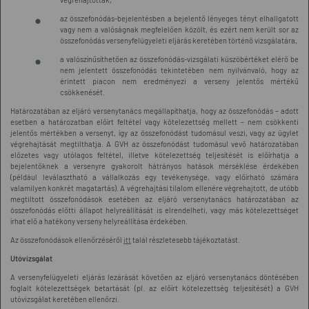
az összefonódás-bejelentésben a bejelentő lényeges tényt elhallgatott
vagy nem a valóságnak megfelelően közölt, és ezért nem került sor az
összefonódás versenyfelügyeleti eljárás keretében történő vizsgálatára,
a valószínűsíthetően az összefonódás-vizsgálati küszöbértéket elérő be
nem jelentett összefonódás tekintetében nem nyilvánvaló, hogy az
érintett piacon nem eredményezi a verseny jelentős mértékű
csökkenését.
Határozatában az eljáró versenytanács megállapíthatja, hogy az összefonódás – adott
esetben a határozatban előírt feltétel vagy kötelezettség mellett – nem csökkenti
jelentős mértékben a versenyt, így az összefonódást tudomásul veszi, vagy az ügylet
végrehajtását megtilthatja. A GVH az összefonódást tudomásul vevő határozatában
előzetes vagy utólagos feltétel, illetve kötelezettség teljesítését is előírhatja a
bejelentőknek a versenyre gyakorolt hátrányos hatások mérséklése érdekében
(például leválasztható a vállalkozás egy tevékenysége, vagy előírható számára
valamilyen konkrét magatartás). A végrehajtási tilalom ellenére végrehajtott, de utóbb
megtiltott összefonódások esetében az eljáró versenytanács határozatában az
összefonódás előtti állapot helyreállítását is elrendelheti, vagy más kötelezettséget
írhat elő a hatékony verseny helyreállítása érdekében.
Az összefonódások ellenőrzéséről
itt
talál részletesebb tájékoztatást.
Utóvizsgálat
A versenyfelügyeleti eljárás lezárását követően az eljáró versenytanács döntésében
foglalt kötelezettségek betartását (pl. az előírt kötelezettség teljesítését) a GVH
utóvizsgálat keretében ellenőrzi.