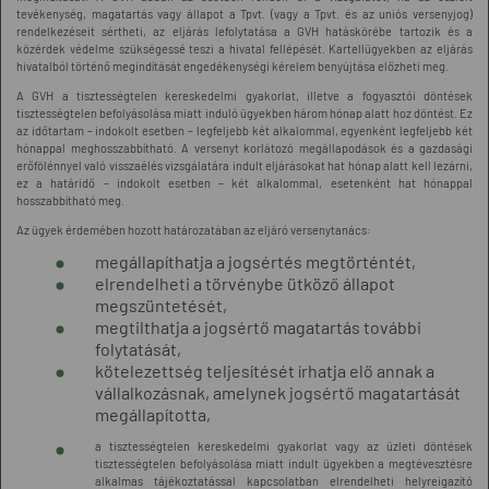
tevékenység, magatartás vagy állapot a Tpvt. (vagy a Tpvt. és az uniós versenyjog)
rendelkezéseit sértheti, az eljárás lefolytatása a GVH hatáskörébe tartozik és a
közérdek védelme szükségessé teszi a hivatal fellépését. Kartellügyekben az eljárás
hivatalból történő megindítását engedékenységi kérelem benyújtása előzheti meg.
A GVH a tisztességtelen kereskedelmi gyakorlat, illetve a fogyasztói döntések
tisztességtelen befolyásolása miatt induló ügyekben három hónap alatt hoz döntést. Ez
az időtartam – indokolt esetben – legfeljebb két alkalommal, egyenként legfeljebb két
hónappal meghosszabbítható. A versenyt korlátozó megállapodások és a gazdasági
erőfölénnyel való visszaélés vizsgálatára indult eljárásokat hat hónap alatt kell lezárni,
ez a határidő – indokolt esetben – két alkalommal, esetenként hat hónappal
hosszabbítható meg.
Az ügyek érdemében hozott határozatában az eljáró versenytanács:
megállapíthatja a jogsértés megtörténtét,
elrendelheti a törvénybe ütköző állapot
megszüntetését,
megtilthatja a jogsértő magatartás további
folytatását,
kötelezettség teljesítését írhatja elő annak a
vállalkozásnak, amelynek jogsértő magatartását
megállapította,
a tisztességtelen kereskedelmi gyakorlat vagy az üzleti döntések
tisztességtelen befolyásolása miatt indult ügyekben a megtévesztésre
alkalmas tájékoztatással kapcsolatban elrendelheti helyreigazító