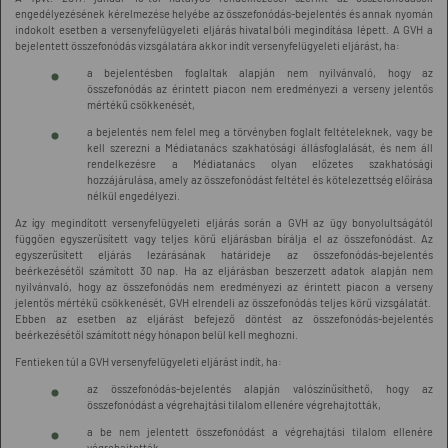
engedélyezésének kérelmezése helyébe az összefonódás-bejelentés és annak nyomán
indokolt esetben a versenyfelügyeleti eljárás hivatalbóli megindítása lépett. A GVH a
bejelentett összefonódás vizsgálatára akkor indít versenyfelügyeleti eljárást, ha:
a bejelentésben foglaltak alapján nem nyilvánvaló, hogy az
összefonódás az érintett piacon nem eredményezi a verseny jelentős
mértékű csökkenését,
a bejelentés nem felel meg a törvényben foglalt feltételeknek, vagy be
kell szerezni a Médiatanács szakhatósági állásfoglalását, és nem áll
rendelkezésre a Médiatanács olyan előzetes szakhatósági
hozzájárulása, amely az összefonódást feltétel és kötelezettség előírása
nélkül engedélyezi.
Az így megindított versenyfelügyeleti eljárás során a GVH az ügy bonyolultságától
függően egyszerűsített vagy teljes körű eljárásban bírálja el az összefonódást. Az
egyszerűsített eljárás lezárásának határideje az összefonódás-bejelentés
beérkezésétől számított 30 nap. Ha az eljárásban beszerzett adatok alapján nem
nyilvánvaló, hogy az összefonódás nem eredményezi az érintett piacon a verseny
jelentős mértékű csökkenését, GVH elrendeli az összefonódás teljes körű vizsgálatát.
Ebben az esetben az eljárást befejező döntést az összefonódás-bejelentés
beérkezésétől számított négy hónapon belül kell meghozni.
Fentieken túl a GVH versenyfelügyeleti eljárást indít, ha:
az összefonódás-bejelentés alapján valószínűsíthető, hogy az
összefonódást a végrehajtási tilalom ellenére végrehajtották,
a be nem jelentett összefonódást a végrehajtási tilalom ellenére
végrehajtották,