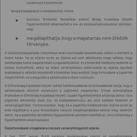
nyilatkozat közzétételét,
· bírság kiszabásáról is rendelkezhet, illetve
bizonyos feltételek fennállása esetén bírság kiszabása helyett
figyelmeztetést alkalmazhat a kis- és középvállalkozásokkal szemben,
vagy
megállapíthatja, hogy a magatartás nem ütközik
törvénybe.
A kötelezettségvállalás intézménye révén komolyabb beavatkozás nélkül is elérhető a
kívánt hatás: ha az eljárás során az eljárás alá vont vállalkozás maga vállalja, hogy
összhangba hozza magatartását a jogszabályokkal, és a közérdek hatékony védelme ily
módon biztosítható, akkor az eljáró versenytanács határozattal az eljárás egyidejű
lezárásával a vállalás teljesítését kötelezővé teszi anélkül, hogy kimondaná a jogsértés
megtörténtét; ez a megoldás a vállalkozásra nézve is előnyös.
A GVH a bírság kiszabása helyett sokkal hatékonyabbnak és fontosabbnak tartja, hogy a
vállalkozások részéről kialakuljon a jogkövető magatartás. Ennek előmozdítása
érdekében a GVH bírság kiszabása helyett csupán figyelmeztetést alkalmaz akkor, ha a
jogsértés elkövetője olyan kis- és középvállalkozás, aki első esetben követett el
versenyjogsértést. Fontos azonban, hogy ha a jogsértés közbeszerzési eljárás során az
árak rögzítésére, a piac felosztására irányuló megállapodásban valósul meg, valamint
akkor, ha a jogsértést sérülékeny fogyasztókkal szemben követték el, nincs lehetőség a
figyelmeztetés alkalmazására.
Összefonódások vizsgálatára irányuló versenyfelügyeleti eljárás
A Tpvt. 2017. január 15-től hatályos rendelkezései szerint az összefonódások