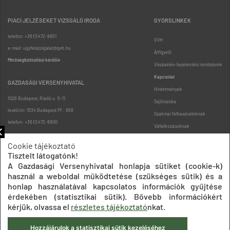
PIACI JELZÉSEKET VIZSGÁLÓ IRODA
GYORSLINKEK
telefon: +36 (1) 472-8851
GVH
e-mail: ugyfelszolgalat@gvh.hu
Árfigyelő
Minőségbiztosítási kérdőív
Visszaélés-bejelentési rendszerek
Kapcsolat
GAZDASÁGI VERSENYHIVATAL
Hirdetmények
1026 Budapest, Riadó u. 5-11.
Sajtószoba
levélcím: 1534 Budapest Pf.: 958
Szakmai felhasználóknak
telefon: +36 (1) 472-8900
Vállalkozásoknak
Fogyasztóknak
Cookie tájékoztató
Podcast
Tisztelt látogatónk!
Oldaltérkép
A Gazdasági Versenyhivatal honlapja sütiket (cookie-k)
használ a weboldal működtetése (szükséges sütik) és a
honlap használatával kapcsolatos információk gyűjtése
érdekében (statisztikai sütik). Bővebb információkért
kérjük, olvassa el
részletes tájékoztató
nkat.
Hozzájárulok a statisztikai sütik kezeléséhez