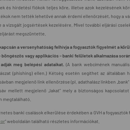
k és hirdetési fiókok teljes köre, illetve azok kezelésének kö
tékok nem tették lehetővé annak érdemi ellenőrzését, hogy a vál
e a vizsgált jogsértések kezelésére. Mivel további eljárási cs
eljárást megszüntette.
kapcsán a versenyhatóság felhívja a fogyasztók figyelmét a körül
– böngészős vagy applikációs – banki felületek alkalmazása sorá
 adják meg belépési adataikat.
(A bank webcímének manuális
ászat (phishing) ellen.) Kétség esetén segíthet az általában 
ávban megjelenő link ellenőrzése (pl. adathalász linkben „bank” 
sáv mellett megjelenő „lakat” mely a biztonságos kapcsolatot
n megtalálható.
rnetes banki csalások elkerülése érdekében a GVH a fogyasztók 
tor
” weboldalán található részletes információkat.