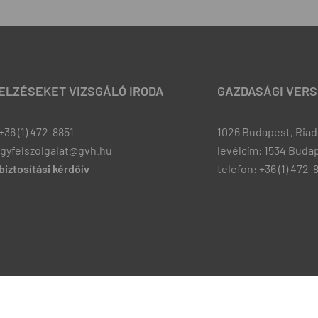
JELZÉSEKET VIZSGÁLÓ IRODA
GAZDASÁGI VERS
+36 (1) 472-8851
1026 Budapest, Riadó
ugyfelszolgalat@gvh.hu
levélcím: 1534 Budap
iztosítási kérdőív
telefon: +36 (1) 472-