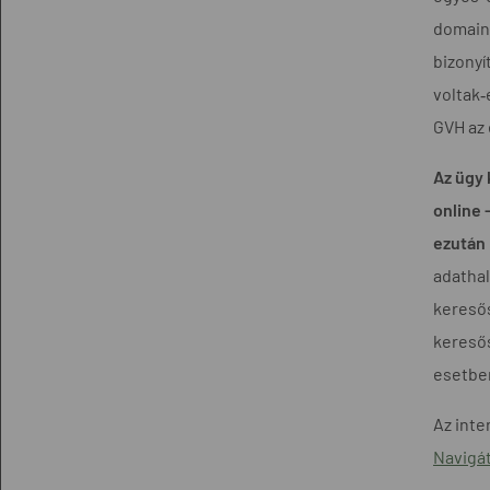
domaine
bizonyí
voltak‑
GVH az 
Az ügy 
online 
ezután
adathal
keresős
kereső
esetbe
Az inte
Navigá