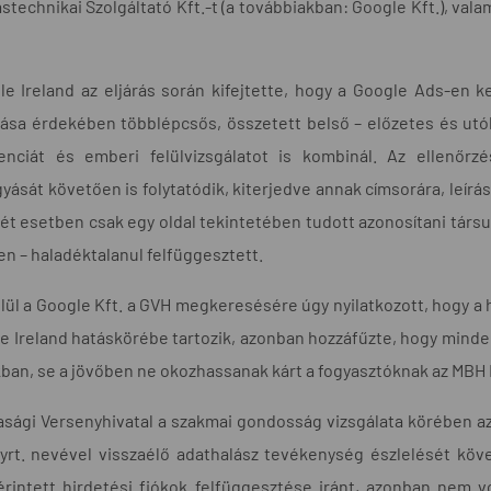
stechnikai Szolgáltató Kft.-t (a továbbiakban: Google Kft.), val
e Ireland az eljárás során kifejtette, hogy a Google Ads-en 
tása érdekében többlépcsős, összetett belső – előzetes és utó
igenciát és emberi felülvizsgálatot is kombinál. Az ellenőr
yását követően is folytatódik, kiterjedve annak címsorára, leírás
ét esetben csak egy oldal tekintetében tudott azonosítani társul
n – haladéktalanul felfüggesztett.
lül a Google Kft. a GVH megkeresésére úgy nyilatkozott, hogy a
e Ireland hatáskörébe tartozik, azonban hozzáfűzte, hogy minde
ban, se a jövőben ne okozhassanak kárt a fogyasztóknak az MBH 
sági Versenyhivatal a szakmai gondosság vizsgálata körében az 
rt. nevével visszaélő adathalász tevékenység észlelését követ
rintett hirdetési fiókok felfüggesztése iránt, azonban nem v