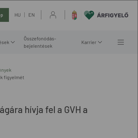
HU
EN
ép
Összefonódás-
ések
Karrier
bejelentések
ények
ók figyelmét
ágára hívja fel a GVH a