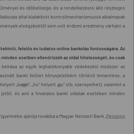
rülményei és időbelisége, és a rendelkezésre álló részleges
lalkozás által kialakított kontrollmechanizmusok alkalmasak
elekmények elvégzésétől sem volt érdemi eredmény várható a
tekintő, felelős és tudatos online bankolás fontosságára.
Az
n minden esetben ellenőrizzék az oldal hitelességét, és csak
 beírása az egyik leghatékonyabb védekezési módszer az
használt banki felület könyvjelzőként történő lementése, a
helyett „ba
m
k”, „hu” helyett „
n
u” stb. szerepelhet), valamint a
 jelöli, és ami a hivatalos banki oldalak esetében minden
figyelmébe ajánlja továbbá a Magyar Nemzeti Bank „
Pénzügyi