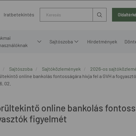
Kereső
Iratbetekintés
Oldaltérk
akmai
Sajtószoba
Hirdetmények
Dönt
lhasználóknak
Sajtószoba
Sajtóközlemények
2026-os sajtóközlem
ültekintő online bankolás fontosságára hívja fel a GVH a fogyaszt
6. 02.
rültekintő online bankolás fontoss
yasztók figyelmét