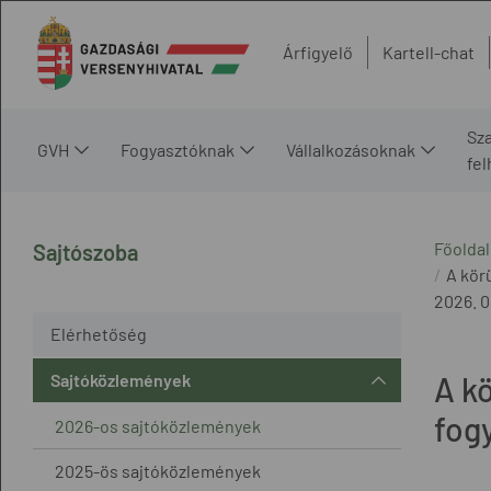
Árfigyelő
Kartell-chat
Sz
GVH
Fogyasztóknak
Vállalkozásoknak
fe
Főoldal
Sajtószoba
A kör
2026. 0
Elérhetőség
Sajtóközlemények
A kö
fog
2026-os sajtóközlemények
2025-ös sajtóközlemények