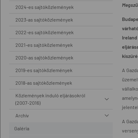
Megszün
2024-es sajtóközlemények
Budapes
2023-as sajtóközlemények
várható
2022-es sajtóközlemények
Ireland
2021-es sajtóközlemények
eljárás
kiszűré
2020-as sajtóközlemények
2019-es sajtóközlemények
A Gazd
üzemelt
2018-as sajtóközlemények
vállalk
Közlemények induló eljárásokról
amelyn
(2007-2016)
jelente
Archív
A Gazda
Galéria
versen