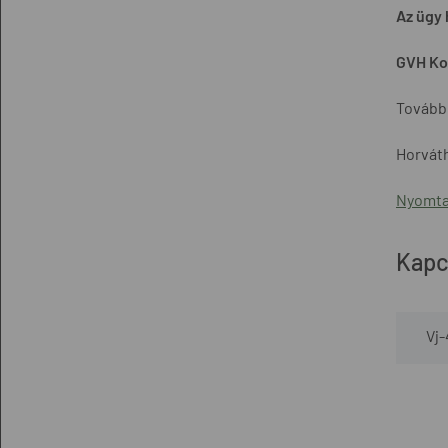
Az ügy 
GVH Ko
További
Horváth
Nyomta
Kapc
Vj