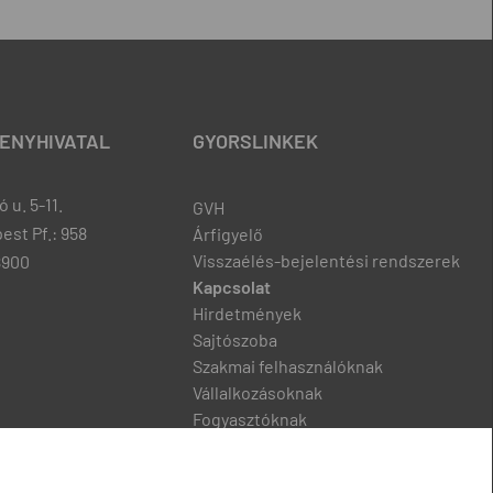
ENYHIVATAL
GYORSLINKEK
 u. 5-11.
GVH
est Pf.: 958
Árfigyelő
Visszaélés-bejelentési rendszerek
8900
Kapcsolat
Hirdetmények
Sajtószoba
Szakmai felhasználóknak
Vállalkozásoknak
Fogyasztóknak
Podcast