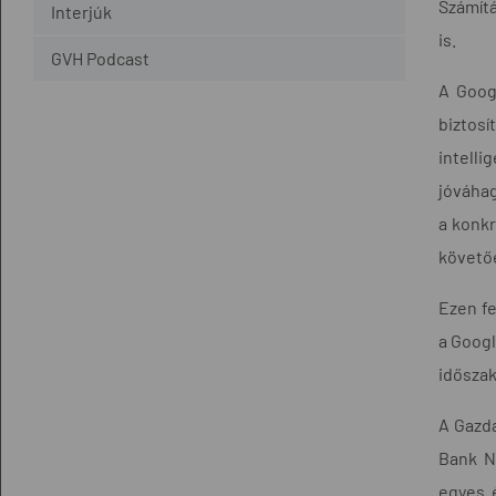
Számítá
Interjúk
is.
GVH Podcast
A Googl
biztosí
intell
jóváhag
a konkr
követőe
Ezen fe
a Googl
időszak
A Gazda
Bank Ny
egyes é