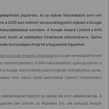
lapítható jogsértés, és az eljárás folytatásától sem volt
e a 2025-ben indított versenyfelügyeleti eljárást a Google
 leányvállalatával szemben. A Google Ireland Limited a GVH
et fordít az adathalász hirdetések ellenőrzésére, illetve
olás fontosságára hívja fel a fogyasztók figyelmét.
rást a Google Ireland Limiteddel
(a Google keresőplatformot
e Ireland) szemben. A GVH valószínűsített gyanúja szerint a
l a Google Ads hirdetési platformjának működtetése során,
lász célú, hamis banki weboldalak fizetett hirdetésként
adatkéréseket küldött az eljárás alá vont vállalkozásnak. A
getlen (de szintén az Alphabet Inc. alá tartozó) Google