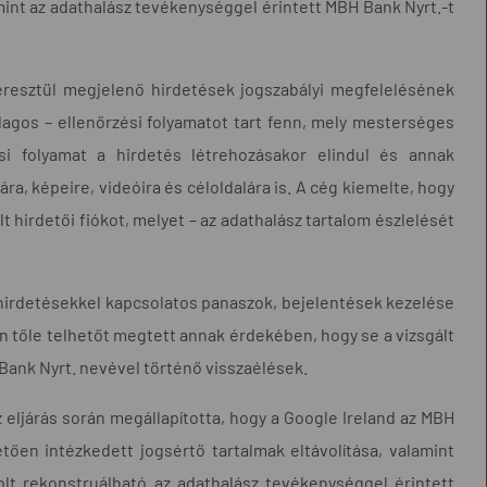
amint az adathalász tevékenységgel érintett MBH Bank Nyrt.-t
keresztül megjelenő hirdetések jogszabályi megfelelésének
lagos – ellenőrzési folyamatot tart fenn, mely mesterséges
zési folyamat a hirdetés létrehozásakor elindul és annak
ára, képeire, videóira és céloldalára is. A cég kiemelte, hogy
t hirdetői fiókot, melyet – az adathalász tartalom észlelését
 hirdetésekkel kapcsolatos panaszok, bejelentések kezelése
n tőle telhetőt megtett annak érdekében, hogy se a vizsgált
Bank Nyrt. nevével történő visszaélések.
eljárás során megállapította, hogy a Google Ireland az MBH
ően intézkedett jogsértő tartalmak eltávolítása, valamint
olt rekonstruálható az adathalász tevékenységgel érintett