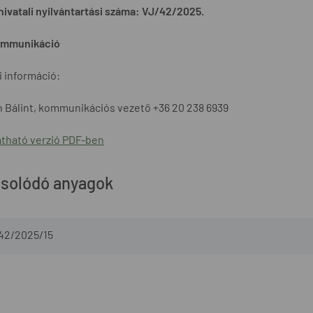
hivatali nyilvántartási száma: VJ/42/2025.
mmunikáció
 információ:
 Bálint, kommunikációs vezető +36 20 238 6939
tható verzió PDF-ben
solódó anyagok
-42/2025/15