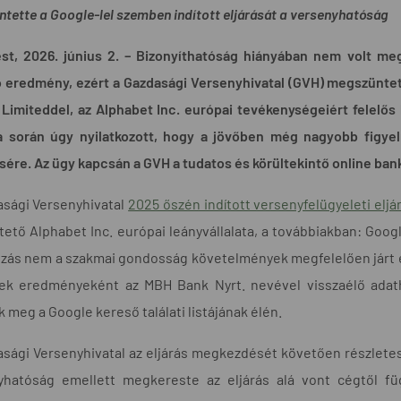
tette a Google-lel szemben indított eljárását a versenyhatóság
t, 2026. június 2. – Bizonyíthatóság hiányában nem volt megál
 eredmény, ezért a Gazdasági Versenyhivatal (GVH) megszüntett
 Limiteddel, az Alphabet Inc. európai tevékenységeiért felelős
a során úgy nyilatkozott, hogy a jövőben még nagyobb figyelm
sére. Az ügy kapcsán a GVH a tudatos és körültekintő online bank
asági Versenyhivatal
2025 őszén indított versenyfelügyeleti eljá
ető Alphabet Inc. európai leányvállalata, a továbbiakban: Googl
ozás nem a szakmai gondosság követelmények megfelelően járt e
ek eredményeként az MBH Bank Nyrt. nevével visszaélő adatha
k meg a Google kereső találati listájának élén.
sági Versenyhivatal az eljárás megkezdését követően részletes 
yhatóság emellett megkereste az eljárás alá vont cégtől füg