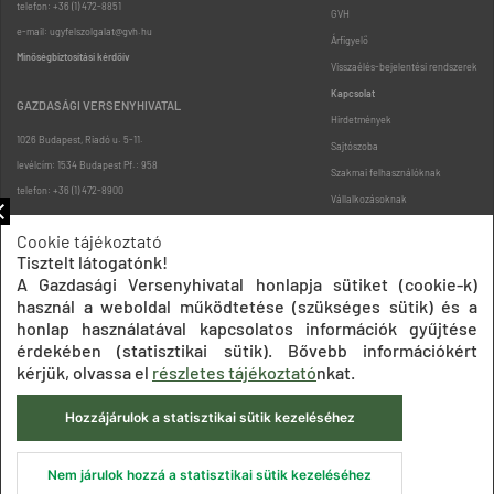
telefon: +36 (1) 472-8851
GVH
e-mail: ugyfelszolgalat@gvh.hu
Árfigyelő
Minőségbiztosítási kérdőív
Visszaélés-bejelentési rendszerek
Kapcsolat
GAZDASÁGI VERSENYHIVATAL
Hirdetmények
1026 Budapest, Riadó u. 5-11.
Sajtószoba
levélcím: 1534 Budapest Pf.: 958
Szakmai felhasználóknak
telefon: +36 (1) 472-8900
Vállalkozásoknak
Fogyasztóknak
Cookie tájékoztató
Podcast
Tisztelt látogatónk!
Oldaltérkép
A Gazdasági Versenyhivatal honlapja sütiket (cookie-k)
használ a weboldal működtetése (szükséges sütik) és a
honlap használatával kapcsolatos információk gyűjtése
érdekében (statisztikai sütik). Bővebb információkért
kérjük, olvassa el
részletes tájékoztató
nkat.
Hozzájárulok a statisztikai sütik kezeléséhez
Impresszum
Adatkezelési tájékoztatók
Akadálymentesítési nyilatkozat
Közadatkereső
Süti beállítások
ÁSZF
Nem járulok hozzá a statisztikai sütik kezeléséhez
© 2020 Gazdasági Versenyhivatal