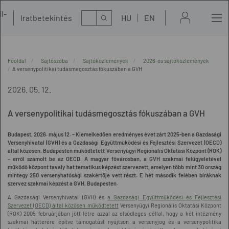
l-
Kereső
Iratbetekintés
HU
EN
t
Főoldal
Sajtószoba
Sajtóközlemények
2026-os sajtóközlemények
A versenypolitikai tudásmegosztás fókuszában a GVH
2026. 05. 12.
A versenypolitikai tudásmegosztás fókuszában a GVH
Budapest, 2026. május 12. – Kiemelkedően eredményes évet zárt 2025-ben a Gazdasági
Versenyhivatal (GVH) és a Gazdasági Együttműködési és Fejlesztési Szervezet (OECD)
által közösen, Budapesten működtetett Versenyügyi Regionális Oktatási Központ (ROK)
– erről számolt be az OECD. A magyar fővárosban, a GVH szakmai felügyeletével
működő központ tavaly hat tematikus képzést szervezett, amelyen több mint 30 ország
mintegy 250 versenyhatósági szakértője vett részt. E hét második felében bíráknak
szervez szakmai képzést a GVH, Budapesten.
A Gazdasági Versenyhivatal (GVH) és
a Gazdasági Együttműködési és Fejlesztési
Szervezet (OECD) által közösen működtetett
Versenyügyi Regionális Oktatási Központ
(ROK) 2005 februárjában jött létre azzal az elsődleges céllal, hogy a két intézmény
szakmai hátterére építve támogatást nyújtson a versenyjog és a versenypolitika