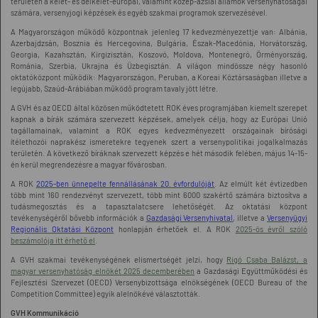
területén a kelet- és délkelet-európai, valamint közép-ázsiai államok versenyhatóságai
számára, versenyjogi képzések és egyéb szakmai programok szervezésével.
A Magyarországon működő központnak jelenleg 17 kedvezményezettje van: Albánia,
Azerbajdzsán, Bosznia és Hercegovina, Bulgária, Észak-Macedónia, Horvátország,
Georgia, Kazahsztán, Kirgizisztán, Koszovó, Moldova, Montenegró, Örményország,
Románia, Szerbia, Ukrajna és Üzbegisztán. A világon mindössze négy hasonló
oktatóközpont működik: Magyarországon, Peruban, a Koreai Köztársaságban illetve a
legújabb, Szaúd-Arábiában működő program tavaly jött létre.
A GVH és az OECD által közösen működtetett ROK éves programjában kiemelt szerepet
kapnak a bírák számára szervezett képzések, amelyek célja, hogy az Európai Unió
tagállamainak, valamint a ROK egyes kedvezményezett országainak bírósági
ítélethozói naprakész ismeretekre tegyenek szert a versenypolitikai jogalkalmazás
területén. A következő bíráknak szervezett képzés e hét második felében, május 14-15-
én kerül megrendezésre a magyar fővárosban.
A ROK
2025-ben ünnepelte fennállásának 20. évfordulóját
. Az elmúlt két évtizedben
több mint 160 rendezvényt szervezett, több mint 6000 szakértő számára biztosítva a
tudásmegosztás és a tapasztalatcsere lehetőségét. Az oktatási központ
tevékenységéről bővebb információk a
Gazdasági Versenyhivatal
, illetve a
Versenyügyi
Regionális Oktatási Központ
honlapján érhetőek el. A ROK
2025-ös évről szóló
beszámolója itt érhető el
.
A GVH szakmai tevékenységének elismertségét jelzi, hogy
Rigó Csaba Balázst, a
magyar versenyhatóság elnökét 2025 decemberében
a Gazdasági Együttműködési és
Fejlesztési Szervezet (OECD) Versenybizottsága elnökségének (OECD Bureau of the
Competition Committee) egyik alelnökévé választották.
GVH Kommunikáció