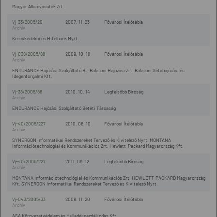
Magyar Államvasutak Zrt.
Vj-33/2005/20
2007. 11. 23
Fővárosi Ítélőtábla
Kereskedelmi és Hitelbank Nyrt.
Vj-038/2005/88
2009. 10. 18
Fővárosi Ítélőtábla
ENDURANCE Hajózási Szolgáltató Bt. Balatoni Hajózási Zrt. Balatoni Sétahajózási és
Idegenforgalmi Kft.
Vj-38/2005/88
2010. 10. 14
Legfelsőbb Bíróság
ENDURANCE Hajózási Szolgáltató Betéti Társaság
Vj-40/2005/227
2010. 06. 10
Fővárosi Ítélőtábla
SYNERGON Informatikai Rendszereket Tervező és Kivitelező Nyrt. MONTANA
Információtechnológiai és Kommunikációs Zrt. Hewlett-Packard Magyarország Kft.
Vj-40/2005/227
2011. 09. 12
Legfelsőbb Bíróság
MONTANA Információtechnológiai és Kommunikációs Zrt. HEWLETT-PACKARD Magyarország
Kft. SYNERGON Informatikai Rendszereket Tervező és Kivitelező Nyrt.
Vj-043/2005/33
2008. 11. 20
Fővárosi Ítélőtábla
ASA Környezetvédelem és Hulladékgazdálkodás Kft.