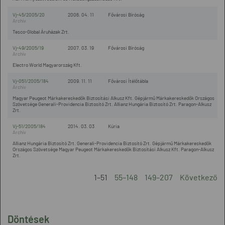
Vj-45/2005/20
2006. 04. 11
Fővárosi Bíróság
Tesco-Global Áruházak Zrt.
Vj-49/2005/19
2007. 03. 19
Fővárosi Bíróság
Electro World Magyarország Kft.
Vj-051/2005/184
2009. 11. 11
Fővárosi Ítélőtábla
Magyar Peugeot Márkakereskedők Biztosítási Alkusz Kft. Gépjármű Márkakereskedők Országos
Szövetsége GeneraIi-Providencia Biztosító Zrt. Allianz Hungária Biztosító Zrt. Paragon-Alkusz
Zrt.
Vj-51/2005/184
2014. 03. 03
Kúria
Allianz Hungária Biztosító Zrt. Generali-Providencia Biztosító Zrt. Gépjármű Márkakereskedők
Országos Szövetsége Magyar Peugeot Márkakereskedők Biztosítási Alkusz Kft. Paragon-Alkusz
Zrt.
1–51
55–148
149–207
Következő
Döntések