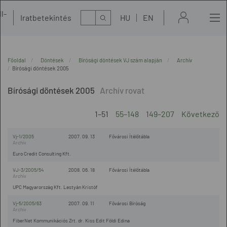
l-
Kereső
Iratbetekintés
HU
EN
t
Főoldal
Döntések
Bírósági döntések VJ szám alapján
Archív
Bírósági döntések 2005
Bírósági döntések 2005
1–51
55–148
149–207
Következő
Vj-1/2005
2007. 09. 13
Fővárosi Ítélőtábla
Euro Credit Consulting Kft.
VJ-3/2005/54
2008. 06. 18
Fővárosi Ítélőtábla
UPC Magyarország Kft. Lestyán Kristóf
Vj-5/2005/63
2007. 09. 11
Fővárosi Bíróság
FiberNet Kommunikációs Zrt. dr. Kiss Edit Földi Edina