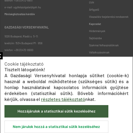
telefon: +36 (1) 472-8851
GVH
e-mail: ugyfelszolgalat@gvh.hu
Árfigyelő
Minőségbiztosítási kérdőív
Visszaélés-bejelentési rendszerek
Kapcsolat
GAZDASÁGI VERSENYHIVATAL
Hirdetmények
1026 Budapest, Riadó u. 5-11.
Sajtószoba
levélcím: 1534 Budapest Pf.: 958
Szakmai felhasználóknak
telefon: +36 (1) 472-8900
Vállalkozásoknak
Fogyasztóknak
Cookie tájékoztató
Podcast
Tisztelt látogatónk!
Oldaltérkép
A Gazdasági Versenyhivatal honlapja sütiket (cookie-k)
használ a weboldal működtetése (szükséges sütik) és a
honlap használatával kapcsolatos információk gyűjtése
érdekében (statisztikai sütik). Bővebb információkért
kérjük, olvassa el
részletes tájékoztató
nkat.
Hozzájárulok a statisztikai sütik kezeléséhez
Impresszum
Adatkezelési tájékoztatók
Akadálymentesítési nyilatkozat
Közadatkereső
Süti beállítások
ÁSZF
Nem járulok hozzá a statisztikai sütik kezeléséhez
© 2020 Gazdasági Versenyhivatal