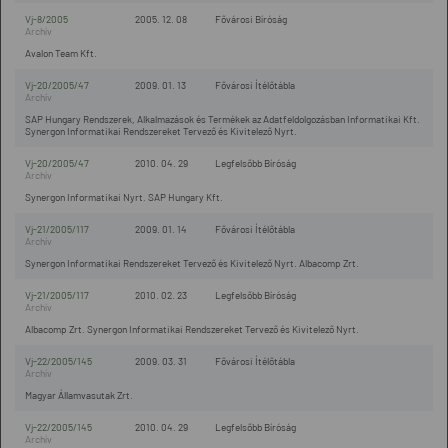
Vj-8/2005
2005. 12. 08
Fővárosi Bíróság
Avalon Team Kft.
Vj-20/2005/47
2009. 01. 13
Fővárosi Ítélőtábla
SAP Hungary Rendszerek, Alkalmazások és Termékek az Adatfeldolgozásban Informatikai Kft.
Synergon Informatikai Rendszereket Tervező és Kivitelező Nyrt.
Vj-20/2005/47
2010. 04. 29
Legfelsőbb Bíróság
Synergon Informatikai Nyrt. SAP Hungary Kft.
Vj-21/2005/117
2009. 01. 14
Fővárosi Ítélőtábla
Synergon Informatikai Rendszereket Tervező és Kivitelező Nyrt. Albacomp Zrt.
Vj-21/2005/117
2010. 02. 23
Legfelsőbb Bíróság
Albacomp Zrt. Synergon Informatikai Rendszereket Tervező és Kivitelező Nyrt.
Vj-22/2005/145
2009. 03. 31
Fővárosi Ítélőtábla
Magyar Államvasutak Zrt.
Vj-22/2005/145
2010. 04. 29
Legfelsőbb Bíróság