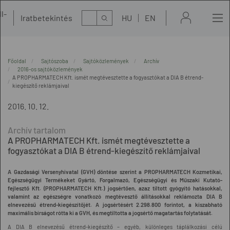
l-
Kereső
Iratbetekintés
HU
EN
t
Főoldal
Sajtószoba
Sajtóközlemények
Archív
2016-os sajtóközlemények
A PROPHARMATECH Kft. ismét megtévesztette a fogyasztókat a DIA B étrend-
kiegészítő reklámjaival
2016. 10. 12.
A PROPHARMATECH Kft. ismét megtévesztette a
fogyasztókat a DIA B étrend-kiegészítő reklámjaival
A Gazdasági Versenyhivatal (GVH) döntése szerint a PROPHARMATECH Kozmetikai,
Egészségügyi Termékeket Gyártó, Forgalmazó, Egészségügyi és Műszaki Kutató-
fejlesztő Kft. (PROPHARMATECH Kft.) jogsértően, azaz tiltott gyógyító hatásokkal,
valamint az egészségre vonatkozó megtévesztő állításokkal reklámozta DIA B
elnevezésű étrend-kiegészítőjét. A jogsértésért 2.298.800 forintot, a kiszabható
maximális bírságot rótta ki a GVH, és megtiltotta a jogsértő magatartás folytatását.
A DIA B elnevezésű étrend-kiegészítő – egyéb, különleges táplálkozási célú