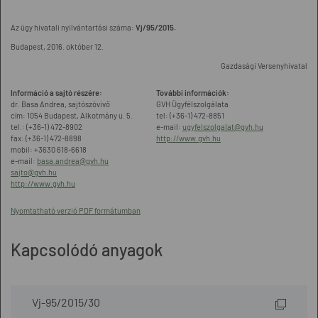
Az ügy hivatali nyilvántartási száma:
Vj/95/2015.
Budapest, 2016. október 12.
Gazdasági Versenyhivatal
Információ a sajtó részére:
További információk:
dr. Basa Andrea, sajtószóvivő
GVH Ügyfélszolgálata
cím: 1054 Budapest, Alkotmány u. 5.
tel: (+36-1) 472-8851
tel.: (+36-1) 472-8902
e-mail:
ugyfelszolgalat@gvh.hu
fax: (+36-1) 472-8898
http://www.gvh.hu
mobil: +3630 618-6618
e-mail:
basa.andrea@gvh.hu
sajto@gvh.hu
http://www.gvh.hu
Nyomtatható verzió PDF formátumban
Kapcsolódó anyagok
Vj-95/2015/30