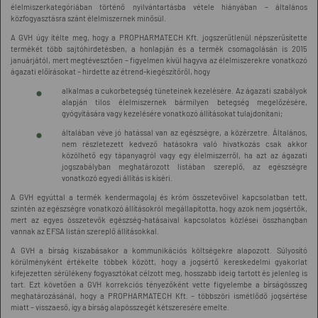
élelmiszerkategóriában történő nyilvántartásba vétele hiányában – általános
közfogyasztásra szánt élelmiszernek minősül.
A GVH úgy ítélte meg, hogy
a PROPHARMATECH Kft. jogszerűtlenül népszerűsítette
termékét több sajtóhirdetésben, a honlapján és a termék csomagolásán is 2015
januárjától, mert megtévesztően – figyelmen kívül hagyva az élelmiszerekre vonatkozó
ágazati előírásokat – hirdette az étrend-kiegészítőről, hogy
alkalmas a cukorbetegség tüneteinek kezelésére. Az ágazati szabályok
alapján tilos élelmiszernek bármilyen betegség megelőzésére,
gyógyítására vagy kezelésére vonatkozó állításokat tulajdonítani;
általában véve jó hatással van az egészségre, a közérzetre. Általános,
nem részletezett kedvező hatásokra való hivatkozás csak akkor
közölhető egy tápanyagról vagy egy élelmiszerről, ha azt az ágazati
jogszabályban meghatározott listában szereplő, az egészségre
vonatkozó egyedi állítás is kíséri.
A GVH egyúttal a termék kendermagolaj és króm összetevőivel kapcsolatban tett,
szintén az egészségre vonatkozó állításokról megállapította, hogy azok nem jogsértők,
mert az egyes összetevők egészség-hatásaival kapcsolatos közlései összhangban
vannak az EFSA listán szereplő állításokkal.
A GVH a bírság kiszabásakor a kommunikációs költségekre alapozott. Súlyosító
körülményként értékelte többek között, hogy a jogsértő kereskedelmi gyakorlat
kifejezetten sérülékeny fogyasztókat célzott meg, hosszabb ideig tartott és jelenleg is
tart. Ezt követően a GVH korrekciós tényezőként vette figyelembe a bírságösszeg
meghatározásánál, hogy a PROPHARMATECH Kft. – többszöri ismétlődő jogsértése
miatt – visszaeső, így a bírság alapösszegét kétszeresére emelte.