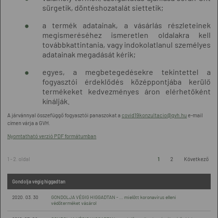
sürgetik, döntéshozatalát siettetik;
a termék adatainak, a vásárlás részleteinek
megismeréséhez ismeretlen oldalakra kell
továbbkattintania, vagy indokolatlanul személyes
adatainak megadását kérik;
egyes, a megbetegedésekre tekintettel a
fogyasztói érdeklődés középpontjába kerülő
termékeket kedvezményes áron elérhetőként
kínálják.
A járvánnyal összefüggő fogyasztói panaszokat a
covid19konzultacio@gvh.hu
e-mail
címen várja a GVH.
Nyomtatható verzió PDF formátumban
1 - 2. oldal
1
2
Következő
Gondolja végig higgadtan
2020. 03. 30
GONDOLJA VÉGIG HIGGADTAN - … mielőtt koronavírus elleni
védőterméket vásárol