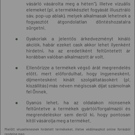
vásárló vásárolta meg a héten"), illetve vizuális
elemeket (pl. a termékkészlet fogyását illusztráló
sáv, pop-up ablak), melyek alkalmasak lehetnek a
fogyasztót átgondolatlan döntéshozatalra
sürgetni.
Gyakoriak a jelentős árkedvezményt kínáló
akciók, habár ezeket cask akkor lehet ilyenként
hirdetni, ha az eredetiként feltüntetett ár
korábban valóban alkalmazott ár volt.
Ellenőrizze a termékek végső árát megrendelés
előtt, mert előfordulhat, hogy ingyenesként,
díjmentesként kínált szolgáltatásokért (pl.
kiszállítás) más néven mégiscsak díjat számolnak
fel Önnek.
Gyanús lehet, ha az oldalakon nicnsenek
feltüntetve a termékek gyártói/forgalmazói és
megrendeléskor sem derül ki, hogy pontosan
kitől vásárolja meg a terméket.
Mielőtt vírusellenesnek hirdetett termékeket, illetve védőmaszkot online forrásból
rendelne meg,