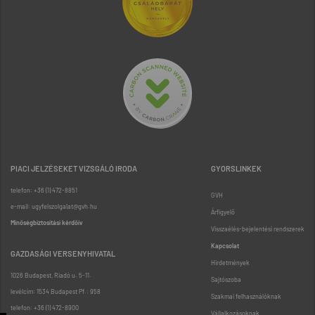
PIACI JELZÉSEKET VIZSGÁLÓ IRODA
GYORSLINKEK
telefon: +36 (1) 472-8851
GVH
e-mail: ugyfelszolgalat@gvh.hu
Árfigyelő
Minőségbiztosítási kérdőív
Visszaélés-bejelentési rendszerek
Kapcsolat
GAZDASÁGI VERSENYHIVATAL
Hirdetmények
1026 Budapest, Riadó u. 5-11.
Sajtószoba
levélcím: 1534 Budapest Pf.: 958
Szakmai felhasználóknak
telefon: +36 (1) 472-8900
Vállalkozásoknak