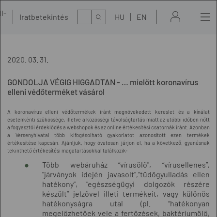
l-
Kereső
Iratbetekintés
HU
EN
t
2020. 03. 31.
GONDOLJA VÉGIG HIGGADTAN - … mielőtt koronavírus
elleni védőterméket vásárol
A koronavírus elleni védőtermékek iránt megnövekedett kereslet és a kínálat
esetenkénti szűkössége, illetve a közösségi távolságtartás miatt az utóbbi időben nőtt
a fogyasztói érdeklődés a webshopok és az online értékesítési csatornák iránt. Azonban
a Versenyhivatal több kifogásolható gyakorlatot azonosított ezen termékek
értékesítése kapcsán. Ajánljuk, hogy óvatosan járjon el, ha a következő, gyanúsnak
tekinthető értékesítési magatartásokkal találkozik:
Több webáruház “vírusölő", “vírusellenes”,
"járványok idején javasolt",“tüdőgyulladás ellen
hatékony”, "egészségügyi dolgozók részére
készült” jelzővel illeti termékeit, vagy különös
hatékonyságra utal (pl. “hatékonyan
megelőzhetőek vele a fertőzések, baktériumölő,