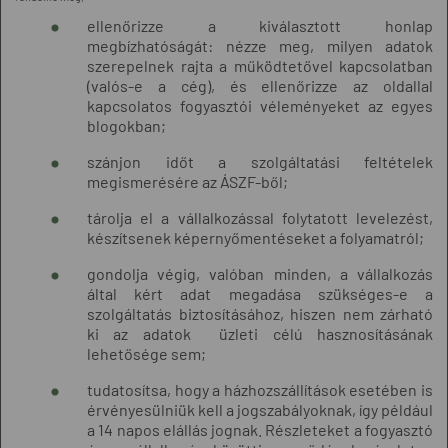
ellenőrizze a kiválasztott honlap
megbízhatóságát: nézze meg, milyen adatok
szerepelnek rajta a működtetővel kapcsolatban
(valós-e a cég), és ellenőrizze az oldallal
kapcsolatos fogyasztói véleményeket az egyes
blogokban;
szánjon időt a szolgáltatási feltételek
megismerésére az ÁSZF-ből;
tárolja el a vállalkozással folytatott levelezést,
készítsenek képernyőmentéseket a folyamatról;
gondolja végig, valóban minden, a vállalkozás
által kért adat megadása szükséges-e a
szolgáltatás biztosításához, hiszen nem zárható
ki az adatok üzleti célú hasznosításának
lehetősége sem;
tudatosítsa, hogy a házhozszállítások esetében is
érvényesülniük kell a jogszabályoknak, így például
a 14 napos elállás jognak. Részleteket a fogyasztó