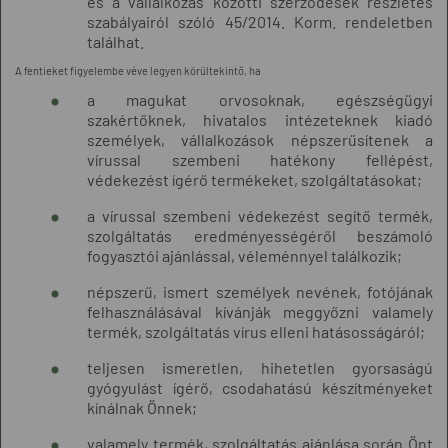
és a vállalkozás közötti szerződések részletes
szabályairól szóló 45/2014. Korm. rendeletben
találhat.
A fentieket figyelembe véve legyen körültekintő, ha
a magukat orvosoknak, egészségügyi
szakértőknek, hivatalos intézeteknek kiadó
személyek, vállalkozások népszerűsítenek a
vírussal szembeni hatékony fellépést,
védekezést ígérő termékeket, szolgáltatásokat;
a vírussal szembeni védekezést segítő termék,
szolgáltatás eredményességéről beszámoló
fogyasztói ajánlással, véleménnyel találkozik;
népszerű, ismert személyek nevének, fotójának
felhasználásával kívánják meggyőzni valamely
termék, szolgáltatás vírus elleni hatásosságáról;
teljesen ismeretlen, hihetetlen gyorsaságú
gyógyulást ígérő, csodahatású készítményeket
kínálnak Önnek;
valamely termék, szolgáltatás ajánlása során Önt