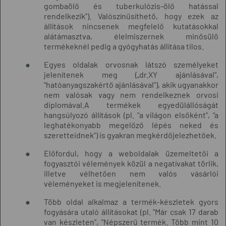
gombaölő és tuberkulózis-ölő hatással
rendelkezik”). Valószínűsíthető, hogy ezek az
állítások nincsenek megfelelő kutatásokkal
alátámasztva, élelmiszernek minősülő
termékeknél pedig a gyógyhatás állítása tilos.
Egyes oldalak orvosnak látszó személyeket
jelenítenek meg („dr.XY ajánlásával”,
“hatóanyagszakértő ajánlásával”), akik ugyanakkor
nem valósak vagy nem rendelkeznek orvosi
diplomával.A termékek egyedülállóságát
hangsúlyozó állítások (pl. "a világon elsőként", “a
leghatékonyabb megelőző lépés neked és
szeretteidnek”) is gyakran megkérdőjelezhetőek.
Előfordul, hogy a weboldalak üzemeltetői a
fogyasztói vélemények közül a negatívakat törlik,
illetve vélhetően nem valós vásárlói
véleményeket is megjelenítenek.
Több oldal alkalmaz a termék-készletek gyors
fogyására utaló állításokat (pl. "Már csak 17 darab
van készleten", "Népszerű termék. Több mint 10