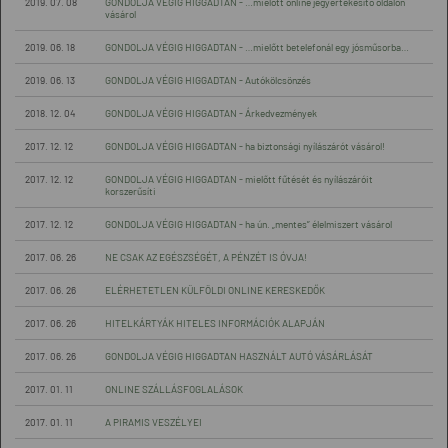
2019. 07. 08
GONDOLJA VÉGIG HIGGADTAN - …mielőtt online jegyértékesítő oldalon
vásárol
2019. 06. 18
GONDOLJA VÉGIG HIGGADTAN - …mielőtt betelefonál egy jósműsorba…
2019. 06. 13
GONDOLJA VÉGIG HIGGADTAN - Autókölcsönzés
2018. 12. 04
GONDOLJA VÉGIG HIGGADTAN - Árkedvezmények
2017. 12. 12
GONDOLJA VÉGIG HIGGADTAN - ha biztonsági nyílászárót vásárol!
2017. 12. 12
GONDOLJA VÉGIG HIGGADTAN - mielőtt fűtését és nyílászáróit
korszerűsíti
2017. 12. 12
GONDOLJA VÉGIG HIGGADTAN - ha ún. „mentes” élelmiszert vásárol
2017. 06. 26
NE CSAK AZ EGÉSZSÉGÉT, A PÉNZÉT IS ÓVJA!
2017. 06. 26
ELÉRHETETLEN KÜLFÖLDI ONLINE KERESKEDŐK
2017. 06. 26
HITELKÁRTYÁK HITELES INFORMÁCIÓK ALAPJÁN
2017. 06. 26
GONDOLJA VÉGIG HIGGADTAN HASZNÁLT AUTÓ VÁSÁRLÁSÁT
2017. 01. 11
ONLINE SZÁLLÁSFOGLALÁSOK
2017. 01. 11
A PIRAMIS VESZÉLYEI