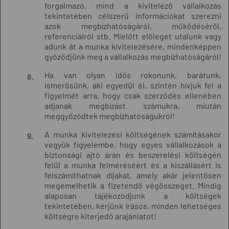
forgalmazó, mind a kivitelező vállalkozás
tekintetében célszerű információkat szerezni
azok megbízhatóságáról, működéséről,
referenciáiról stb. Mielőtt előleget utalunk vagy
adunk át a munka kivitelezésére, mindenképpen
győződjünk meg a vállalkozás megbízhatóságáról!
Ha van olyan idős rokonunk, barátunk,
ismerősünk, aki egyedül él, szintén hívjuk fel a
figyelmét arra, hogy csak szerződés ellenében
adjanak megbízást számukra, miután
meggyőződtek megbízhatóságukról!
A munka kivitelezési költségének számításakor
vegyük figyelembe, hogy egyes vállalkozások a
biztonsági ajtó árán és beszerelési költségén
felül a munka felméréséért és a kiszállásért is
felszámíthatnak díjakat, amely akár jelentősen
megemelhetik a fizetendő végösszeget. Mindig
alaposan tájékozódjunk a költségek
tekintetében, kérjünk írásos, minden lehetséges
költségre kiterjedő árajánlatot!