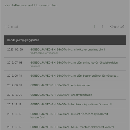
Nyomtatható verzió PDF formátumban
1 - 2. oldal
1
2
Következő
Gondolja végig higgadtan
2020. 03. 30
GONDOLJA VÉGIG HIGGADTAN - … mielőtt koronavírus elleni
védőterméket vásárol
2019. 07. 08
GONDOLJA VÉGIG HIGGADTAN - …mielőtt online jegyértékesítő oldalon
vásárol
2019. 06. 18
GONDOLJA VÉGIG HIGGADTAN - …mielőtt betelefonál egy jósműsorba…
2019. 06. 13
GONDOLJA VÉGIG HIGGADTAN - Autókölcsönzés
2018. 12. 04
GONDOLJA VÉGIG HIGGADTAN - Árkedvezmények
2017. 12. 12
GONDOLJA VÉGIG HIGGADTAN - ha biztonsági nyílászárót vásárol!
2017. 12. 12
GONDOLJA VÉGIG HIGGADTAN - mielőtt fűtését és nyílászáróit
korszerűsíti
2017. 12. 12
GONDOLJA VÉGIG HIGGADTAN - ha ún. „mentes” élelmiszert vásárol