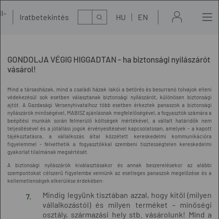
l-
Kereső
Iratbetekintés
HU
EN
t
GONDOLJA VÉGIG HIGGADTAN - ha biztonsági nyílászárót
vásárol!
Mind a társasházak, mind a családi házak lakói a betörés és besurranó tolvajok elleni
védekezésül sok esetben választanak biztonsági nyílászárót, különösen biztonsági
ajtót. A Gazdasági Versenyhivatalhoz több esetben érkeztek panaszok a biztonsági
nyílászárók minőségével, MABISZ ajánlásnak megfelelőségével, a fogyasztók számára a
beépítési munkák során felmerülő költségek mértékével, a vállalt határidők nem
teljesítésével és a jótállási jogok érvényesítésével kapcsolatosan, amelyek – a kapott
tájékoztatásra, a vállalkozás által közzétett kereskedelmi kommunikációra
figyelemmel - felvethetik a fogyasztókkal szembeni tisztességtelen kereskedelmi
gyakorlat tilalmának megsértését.
A biztonsági nyílászárók kiválasztásakor és annak beszerelésekor az alábbi
szempontokat célszerű figyelembe vennünk az esetleges panaszok megelőzése és a
kellemetlenségek elkerülése érdekében:
Mindig legyünk tisztában azzal, hogy kitől (milyen
vállalkozástól) és milyen terméket – minőségi
osztály, származási hely stb. vásárolunk! Mind a