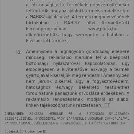
a biztonsági ajtó termékek népszerűsítésekor
feltüntetik, hogy az ajánlott termék rendelkezik-e
a MABISZ ajánlásával. A termék megnevezésének
birtokában a MABISZ által üzemeltetett
keresőprogramban – www.pluto.hu –
ellenőrizhetjük, hogy szerepel-e a listában a
kiválasztott termék.
Amennyiben a legnagyobb gondosság ellenére
minőségi reklamáció merülne fel a beépített
biztonsági nyílászáróval kapcsolatosan, úgy
elsődlegesen a kivitelezővel és/vagy a termék
gyártójával kíséreljük meg rendezni! Amennyiben
nem járunk sikerrel, úgy a fogyasztóvédelmi
hatósághoz és/vagy békéltető testülethez
fordulhatunk panaszunk orvoslása érdekében. A
reklamáció rendezésének módjáról az alábbi
linken tájékozódhatunk részletesen
: ITT
AMENNYIBEN PANASZA MERÜLNE FEL A BIZTONSÁGI NYÍLÁSZÁRÓK
BESZERELÉSÉVEL, MINŐSÉGÉVEL VAGY GARANCIÁLIS JOGAINAK GYAKORLASÁVAL
KAPCSOLATOSAN, ELSŐDLEGESEN A FOGYASZTÓVÉDELMI HATÓSÁGHOZ FORDULHAT.
Budapest, 2017. december 12.