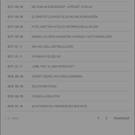
2017. 06. 26
NE CSAK AZ EGÉSZSÉGÉT, A PÉNZÉT IS ÓVJA!
2017. 06. 26
ELÉRHETETLEN KÜLFÖLDI ONLINE KERESKEDŐK
2017. 06. 26
HITELKÁRTYÁK HITELES INFORMÁCIÓK ALAPJÁN
2017. 06. 26
GONDOLJA VÉGIG HIGGADTAN HASZNÁLT AUTÓ VÁSÁRLÁSÁT
2017. 01. 11
ONLINE SZÁLLÁSFOGLALÁSOK
2017. 01. 11
A PIRAMIS VESZÉLYEI
2017. 01. 11
JOBB, MINT A „HAGYOMÁNYOS”?
2016. 08. 05
ISMERT SZEMÉLYEK A REKLÁMOKBAN
2016. 08. 05
ZÖLD HIRDETÉSEK
2016. 08. 05
UTAZÁSI AJÁNLATOK
2016. 07. 19
AZ INTERNETES TÁRSKERESÉS BUKTATÓI
1 - 2. oldal
1
2
Következő