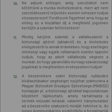
Ne adjunk előleget, amíg szerződést nem
kötöttünk a munka kivitelezésére, mert azt nem
szerződésszerű teljesítés esetén nehezen tudjuk
visszaszerezni! Fordítsunk figyelmet arra, hogy az
előleg és a kiszállási díj a megfelelő jogcímen
kerüljön a számlán feltüntetésre!
Mindig kérjünk számlát a vállalkozástól a
biztonsági ajtóról (ablakról) és a kivitelezés
elvégzéséről is annak érdekében, hogy esetleges
minőségi vagy egyéb reklamáció esetén igazolni
tudjuk, hogy az adott vállalkozás végezte a
munkát, és hogy garanciális és/vagy szavatossági
jogainkat is megfelelően érvényesíteni tudjuk!
A beszerelésre szánt biztonsági nyílászáró
kiválasztásakor segítséget nyújthat számunkra a
Magyar Biztosítók Országos Szövetsége (MABISZ)
honlapján pl. a biztonsági ajtókkal kapcsolatosan
közzétett tájékoztató, amely tartalmazza a
termék műszaki leírását, valamint iránymutatást
ad a beszerelés szakszerű módját tekintve is. Az
egyes kommunikációs eszközökön a forgalmazók