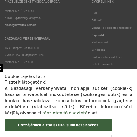
PIACI JELZÉSEKET VIZSGÁLÓ IRODA
GYORSLINKEK
telefon: +36 (1) 472-8851
GVH
e-mail: ugyfelszolgalat@gvh.hu
Árfigyelő
Minőségbiztosítási kérdőív
Visszaélés-bejelentési rendszerek
Kapcsolat
GAZDASÁGI VERSENYHIVATAL
Hirdetmények
1026 Budapest, Riadó u. 5-11.
Sajtószoba
levélcím: 1534 Budapest Pf.: 958
Szakmai felhasználóknak
telefon: +36 (1) 472-8900
Vállalkozásoknak
Fogyasztóknak
Cookie tájékoztató
Podcast
Tisztelt látogatónk!
Oldaltérkép
A Gazdasági Versenyhivatal honlapja sütiket (cookie-k)
használ a weboldal működtetése (szükséges sütik) és a
honlap használatával kapcsolatos információk gyűjtése
érdekében (statisztikai sütik). Bővebb információkért
kérjük, olvassa el
részletes tájékoztató
nkat.
Hozzájárulok a statisztikai sütik kezeléséhez
Impresszum
Adatkezelési tájékoztatók
Akadálymentesítési nyilatkozat
Közadatkereső
Süti beállítások
ÁSZF