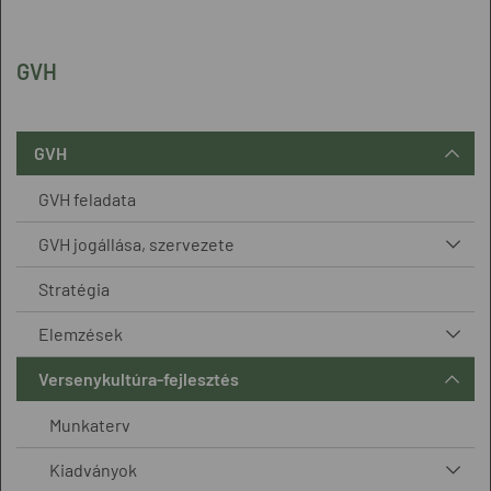
GVH
GVH
GVH feladata
GVH jogállása, szervezete
Stratégia
Elemzések
Versenykultúra-fejlesztés
Munkaterv
Kiadványok