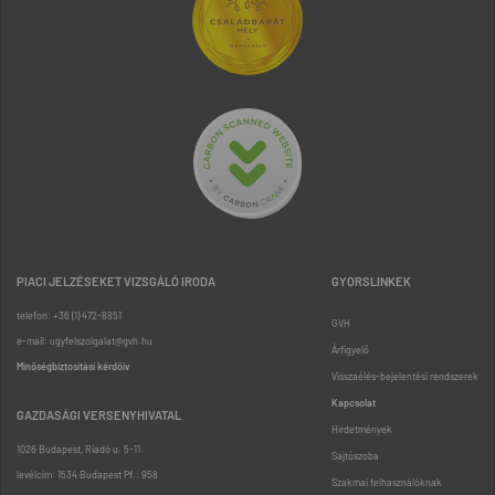
PIACI JELZÉSEKET VIZSGÁLÓ IRODA
GYORSLINKEK
telefon: +36 (1) 472-8851
GVH
e-mail: ugyfelszolgalat@gvh.hu
Árfigyelő
Minőségbiztosítási kérdőív
Visszaélés-bejelentési rendszerek
Kapcsolat
GAZDASÁGI VERSENYHIVATAL
Hirdetmények
1026 Budapest, Riadó u. 5-11.
Sajtószoba
levélcím: 1534 Budapest Pf.: 958
Szakmai felhasználóknak