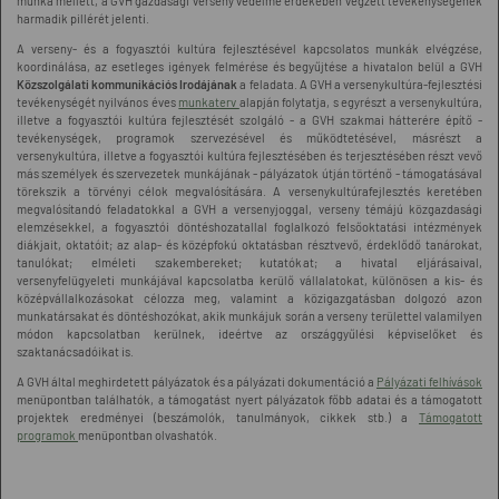
munka mellett, a GVH gazdasági verseny védelme érdekében végzett tevékenységének
harmadik pillérét jelenti.
A verseny- és a fogyasztói kultúra fejlesztésével kapcsolatos munkák elvégzése,
koordinálása, az esetleges igények felmérése és begyűjtése a hivatalon belül a GVH
Közszolgálati kommunikációs Irodájának
a feladata. A GVH a versenykultúra-fejlesztési
tevékenységét nyilvános éves
munkaterv
alapján folytatja, s egyrészt a versenykultúra,
illetve a fogyasztói kultúra fejlesztését szolgáló - a GVH szakmai hátterére építő -
tevékenységek, programok szervezésével és működtetésével, másrészt a
versenykultúra, illetve a fogyasztói kultúra fejlesztésében és terjesztésében részt vevő
más személyek és szervezetek munkájának - pályázatok útján történő - támogatásával
törekszik a törvényi célok megvalósítására. A versenykultúrafejlesztés keretében
megvalósítandó feladatokkal a GVH a versenyjoggal, verseny témájú közgazdasági
elemzésekkel, a fogyasztói döntéshozatallal foglalkozó felsőoktatási intézmények
diákjait, oktatóit; az alap- és középfokú oktatásban résztvevő, érdeklődő tanárokat,
tanulókat; elméleti szakembereket; kutatókat; a hivatal eljárásaival,
versenyfelügyeleti munkájával kapcsolatba kerülő vállalatokat, különösen a kis- és
középvállalkozásokat célozza meg, valamint a közigazgatásban dolgozó azon
munkatársakat és döntéshozókat, akik munkájuk során a verseny területtel valamilyen
módon kapcsolatban kerülnek, ideértve az országgyűlési képviselőket és
szaktanácsadóikat is.
A GVH által meghirdetett pályázatok és a pályázati dokumentáció a
Pályázati felhívások
menüpontban találhatók, a támogatást nyert pályázatok főbb adatai és a támogatott
projektek eredményei (beszámolók, tanulmányok, cikkek stb.) a
Támogatott
programok
menüpontban olvashatók.