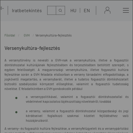
l-
Kereső
Iratbetekintés
HU
EN
t
Főoldal
GVH
Versenykultúra-fejlesztés
Versenykultúra-fejlesztés
A versenytörvény is nevesíti a GVH-nak a versenykultúra, illetve a fogyasztói
döntéshozatal kultúrájának fejlesztésében és terjesztésében betöltött szerepét, s
egyben felelősségét. A magyarországi versenykultúra, illetve fogyasztói kultúra
fejlesztése során a GVH feladata elsősorban a verseny társadalmi elfogadottsága, a
jogkövető magatartás, a versenybarát, illetve a tudatos fogyasztói döntéshozatalt
biztosító szabályozási környezet elősegítése, valamint a fogyasztói tudatosság
növelése. E feladatkörében a GVH gondoskodik például
a versenypolitikával, valamint a fogyasztói döntéshozatallal és
védelmével kapcsolatos tájékozottság növeléséről; továbbá
a verseny, valamint a fogyasztói döntéshozatal közgazdasági és jogi
kérdéseivel foglalkozó szakmai közélet fejlődéséhez való
hozzájárulásról.
A verseny- és fogyasztói kultúra fejlesztése, a versenyfelügyeleti és a versenypártolási