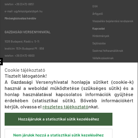
telefon: +36 (1) 472-8851
GVH
e-mail: ugyfelszolgalat@gvh.hu
Árfigyelő
Minőségbiztosítási kérdőív
Visszaélés-bejelentési rendszerek
Kapcsolat
GAZDASÁGI VERSENYHIVATAL
Hirdetmények
1026 Budapest, Riadó u. 5-11.
Sajtószoba
levélcím: 1534 Budapest Pf.: 958
Szakmai felhasználóknak
telefon: +36 (1) 472-8900
Vállalkozásoknak
Fogyasztóknak
Cookie tájékoztató
Podcast
Tisztelt látogatónk!
Oldaltérkép
A Gazdasági Versenyhivatal honlapja sütiket (cookie-k)
használ a weboldal működtetése (szükséges sütik) és a
honlap használatával kapcsolatos információk gyűjtése
érdekében (statisztikai sütik). Bővebb információkért
kérjük, olvassa el
részletes tájékoztató
nkat.
Hozzájárulok a statisztikai sütik kezeléséhez
Impresszum
Adatkezelési tájékoztatók
Akadálymentesítési nyilatkozat
Közadatkereső
Süti beállítások
ÁSZF
Nem járulok hozzá a statisztikai sütik kezeléséhez
© 2020 Gazdasági Versenyhivatal