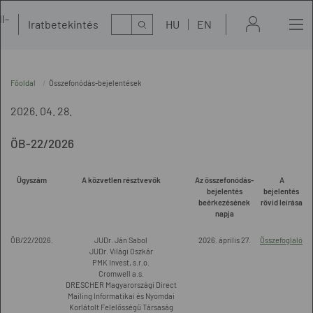
l-
Kereső
Iratbetekintés
HU
EN
t
Főoldal
Összefonódás-bejelentések
2026. 04. 28.
ÖB-22/2026
Ügyszám
A közvetlen résztvevők
Az összefonódás-
A
bejelentés
bejelentés
beérkezésének
rövid leírása
napja
ÖB/22/2026.
JUDr. Ján Sabol
2026. április 27.
Összefoglaló
JUDr. Világi Oszkár
PMK Invest, s.r.o.
Cromwell a.s.
DRESCHER Magyarországi Direct
Mailing Informatikai és Nyomdai
Korlátolt Felelősségű Társaság