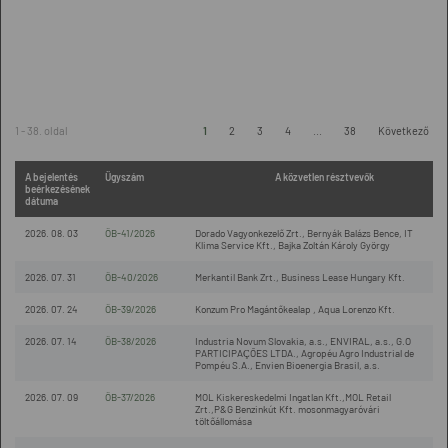
1 - 38. oldal
1
2
3
4
...
38
Következő
A bejelentés
Ügyszám
A közvetlen résztvevők
beérkezésének
dátuma
2026. 08. 03
ÖB-41/2026
Dorado Vagyonkezelő Zrt., Bernyák Balázs Bence, IT
Klima Service Kft., Bajka Zoltán Károly György
2026. 07. 31
ÖB-40/2026
Merkantil Bank Zrt., Business Lease Hungary Kft.
2026. 07. 24
ÖB-39/2026
Konzum Pro Magántőkealap , Aqua Lorenzo Kft.
2026. 07. 14
ÖB-38/2026
Industria Novum Slovakia, a.s., ENVIRAL, a.s., G.O
PARTICIPAÇÕES LTDA., Agropéu Agro Industrial de
Pompéu S.A., Envien Bioenergia Brasil, a.s.
2026. 07. 09
ÖB-37/2026
MOL Kiskereskedelmi Ingatlan Kft.,MOL Retail
Zrt.,P&G Benzinkút Kft. mosonmagyaróvári
töltőállomása