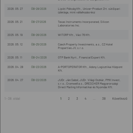
2026. 05. 27
ÖB-28/2026
Lipóti Pékség Kft., Univer-Product Zrt. sütőipari
üzletága, mint vállalkozásrész
2026. 05. 21
ÖB-27/2026
Texas Instruments Incorporated, Silicon
Laboratories Inc.
2025. 05. 19
ÖB-26/2026
WITORP Kft., Váci 76 Kft.
2026. 05. 12
ÖB-25/2026
Czech Property Investments, a.s., CZ Hotel
Properties JV, s.r.o.
2026. 05. 11
ÖB-24/2026
OTP Bank Nyrt., Financial Expert Kft.
2026. 04. 28
ÖB-23/2026
A-PORTOPERATOR Kft., Adony Logisztikai Központ
Kft.
2026. 04. 27
ÖB-22/2026
JUDr. Ján Sabol, JUDr. Világi Oszkár, PMK Invest,
s.r.o., Cromwell a.s., DRESCHER Magyarországi
Direct Mailing Informatikai és Nyomdai Kft.
1 - 38. oldal
1
2
3
4
...
38
Következő