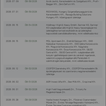
2026. 07. 09
ÖB-36/2026
Axiál Javító, Kereskedelmi és Szolgáltató Kft., Profi-
Bagger Kft., Zéró Deficit Kft.
2026. 07. 01
ÖB-35/2026
ROCKWOOL Hungary Szigetelőanyaggyártó és
Kereskedelmi Kft., Ravago Building Solutions
Hungary Kft. kőzetgyapot üzletága
2026. 06. 15
ÖB-34/2026
Hödlmayr High & Heavy GmbH, Gartner KG, Gartner
KG tulajdonában álló High & Heavy haszongépjármű
üzletágához tartozó eszközök és az üzletághoz
kapcsolódó szerződésállomány, mint vállalkozásrész
2026. 06. 15
ÖB-33/2026
MOL Upstream Zrt., Endrőd Gázipari Kft., OGD
Nádudvar Koncessziós Kft., OGD Újléta Koncessziós
Kft. Mogyoród Koncessziós Kft. Nagykáta
Koncessziós Kft. Ócsa Koncessziós Kft. O&GD
Central Kft., O&GD Central Kft. tulajdonában álló
konyári gázfeldolgozó üzem és sárándi ingatlanok,
valamint a jogosultságában álló Penészlek-II
szénhidrogén bányatelek, mint vállalkozásrészek
2026. 06. 12
ÖB-32/2026
CSOFÉM Szerelvény Kft., CSOFÉM Kereskedelmi Bt.
épületgépészeti és szaniteráru nagykereskedelmi
üzletága
2026. 06. 02
ÖB-31/2026
AGR-Invest Alfa Kft., Geo-Milk Kft., Cropimal Kft.
2026. 06. 01
ÖB-30/2026
High Yield Vagyonkezelő Zrt., TritonLife
Magánkórházak Zrt.
2026. 05. 28
ÖB-29/2026
Veolia Invest Hungary Zrt., Fővárosi Csatornázási
Művek Zrt., Érd és Térsége Regionális Víziközmű Kft.,
Érd és Térsége Csatorna-szolgáltató Kft.