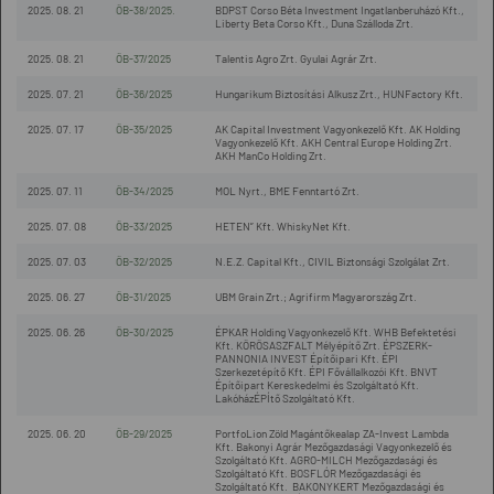
2025. 08. 21
ÖB-38/2025.
BDPST Corso Béta Investment Ingatlanberuházó Kft.,
Liberty Beta Corso Kft., Duna Szálloda Zrt.
2025. 08. 21
ÖB-37/2025
Talentis Agro Zrt. Gyulai Agrár Zrt.
2025. 07. 21
ÖB-36/2025
Hungarikum Biztosítási Alkusz Zrt., HUNFactory Kft.
2025. 07. 17
ÖB-35/2025
AK Capital Investment Vagyonkezelő Kft. AK Holding
Vagyonkezelő Kft. AKH Central Europe Holding Zrt.
AKH ManCo Holding Zrt.
2025. 07. 11
ÖB-34/2025
MOL Nyrt., BME Fenntartó Zrt.
2025. 07. 08
ÖB-33/2025
HETEN” Kft. WhiskyNet Kft.
2025. 07. 03
ÖB-32/2025
N.E.Z. Capital Kft., CIVIL Biztonsági Szolgálat Zrt.
2025. 06. 27
ÖB-31/2025
UBM Grain Zrt.; Agrifirm Magyarország Zrt.
2025. 06. 26
ÖB-30/2025
ÉPKAR Holding Vagyonkezelő Kft. WHB Befektetési
Kft. KÖRÖSASZFALT Mélyépítő Zrt. ÉPSZERK-
PANNONIA INVEST Építőipari Kft. ÉPI
Szerkezetépítő Kft. ÉPI Fővállalkozói Kft. BNVT
Építőipart Kereskedelmi és Szolgáltató Kft.
LakóházÉPÍtő Szolgáltató Kft.
2025. 06. 20
ÖB-29/2025
PortfoLion Zöld Magántőkealap ZA-Invest Lambda
Kft. Bakonyi Agrár Mezőgazdasági Vagyonkezelő és
Szolgáltató Kft. AGRO-MILCH Mezőgazdasági és
Szolgáltató Kft. BOSFLÓR Mezőgazdasági és
Szolgáltató Kft. BAKONYKERT Mezőgazdasági és