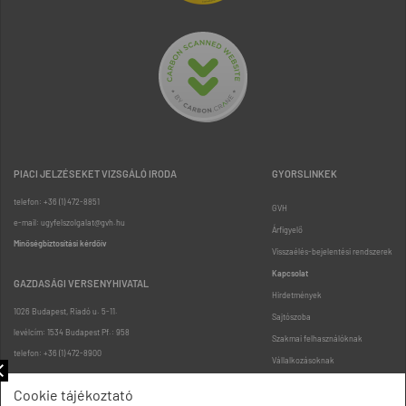
PIACI JELZÉSEKET VIZSGÁLÓ IRODA
GYORSLINKEK
telefon: +36 (1) 472-8851
GVH
e-mail: ugyfelszolgalat@gvh.hu
Árfigyelő
Minőségbiztosítási kérdőív
Visszaélés-bejelentési rendszerek
Kapcsolat
GAZDASÁGI VERSENYHIVATAL
Hirdetmények
1026 Budapest, Riadó u. 5-11.
Sajtószoba
levélcím: 1534 Budapest Pf.: 958
Szakmai felhasználóknak
telefon: +36 (1) 472-8900
Vállalkozásoknak
Fogyasztóknak
Cookie tájékoztató
Podcast