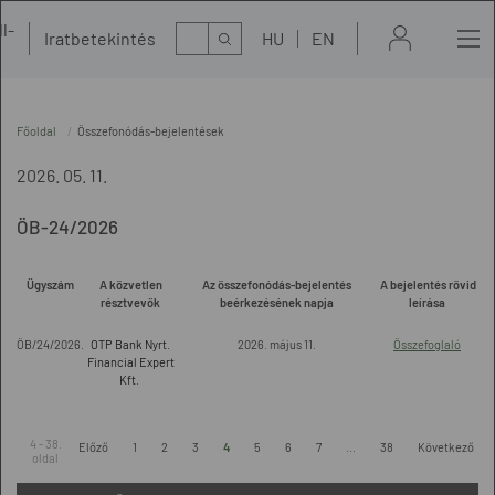
l-
Kereső
Iratbetekintés
HU
EN
t
Főoldal
Összefonódás-bejelentések
2026. 05. 11.
ÖB-24/2026
Ügyszám
A közvetlen
Az összefonódás-bejelentés
A bejelentés rövid
résztvevők
beérkezésének napja
leírása
ÖB/24/2026.
OTP Bank Nyrt.
2026. május 11.
Összefoglaló
Financial Expert
Kft.
4 - 38.
Előző
1
2
3
4
5
6
7
...
38
Következő
oldal