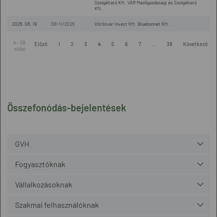
Szolgáltató Kft. VÁR Mezőgazdasági és Szolgáltató
Kft.
2025. 06. 19
ÖB-11/2025
Vörösvár Invest Kft. Bluebonnet Kft.
4 - 38.
Előző
1
2
3
4
5
6
7
...
38
Következő
oldal
Összefonódás-bejelentések
GVH
Fogyasztóknak
Vállalkozásoknak
Szakmai felhasználóknak