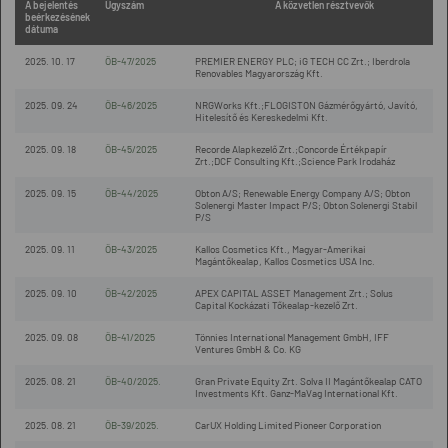
A bejelentés
Ügyszám
A közvetlen résztvevők
beérkezésének
dátuma
2025. 10. 17
ÖB-47/2025
PREMIER ENERGY PLC; iG TECH CC Zrt.; Iberdrola
Renovables Magyarország Kft.
2025. 09. 24
ÖB-46/2025
NRGWorks Kft.;FLOGISTON Gázmérőgyártó, Javító,
Hitelesítő és Kereskedelmi Kft.
2025. 09. 18
ÖB-45/2025
Recorde Alapkezelő Zrt.;Concorde Értékpapír
Zrt.;DCF Consulting Kft.;Science Park Irodaház
2025. 09. 15
ÖB-44/2025
Obton A/S; Renewable Energy Company A/S; Obton
Solenergi Master Impact P/S; Obton Solenergi Stabil
P/S
2025. 09. 11
ÖB-43/2025
Kallos Cosmetics Kft., Magyar-Amerikai
Magántőkealap, Kallos Cosmetics USA Inc.
2025. 09. 10
ÖB-42/2025
APEX CAPITAL ASSET Management Zrt.; Solus
Capital Kockázati Tőkealap-kezelő Zrt.
2025. 09. 08
ÖB-41/2025
Tönnies International Management GmbH, IFF
Ventures GmbH & Co. KG
2025. 08. 21
ÖB-40/2025.
Gran Private Equity Zrt. Solva II Magántőkealap CATO
Investments Kft. Ganz-MaVag International Kft.
2025. 08. 21
ÖB-39/2025.
CarUX Holding Limited Pioneer Corporation