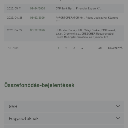
2026. 05. 11
ÖB-24/2026
OTP Bank Nyrt., Financial Expert Kft.
2026. 04. 28
ÖB-23/2026
A-PORTOPERATOR Kft., Adony Logisztikai Központ
Kft.
2026. 04. 27
ÖB-22/2026
JUDr. Ján Sabol, JUDr. Világi Oszkár, PMK Invest,
s.r.o., Cromwell a.s., DRESCHER Magyarországi
Direct Mailing Informatikai és Nyomdai Kft.
1 - 38. oldal
1
2
3
4
...
38
Következő
Összefonódás-bejelentések
GVH
Fogyasztóknak