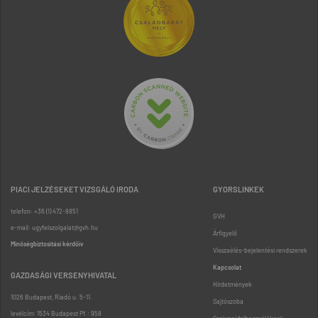
PIACI JELZÉSEKET VIZSGÁLÓ IRODA
GYORSLINKEK
telefon: +36 (1) 472-8851
GVH
e-mail: ugyfelszolgalat@gvh.hu
Árfigyelő
Minőségbiztosítási kérdőív
Visszaélés-bejelentési rendszerek
Kapcsolat
GAZDASÁGI VERSENYHIVATAL
Hirdetmények
1026 Budapest, Riadó u. 5-11.
Sajtószoba
levélcím: 1534 Budapest Pf.: 958