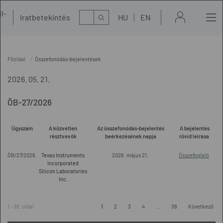
l-
Kereső
Iratbetekintés
HU
EN
t
Főoldal
Összefonódás-bejelentések
2026. 05. 21.
ÖB-27/2026
Ügyszám
A közvetlen
Az összefonódás-bejelentés
A bejelentés
résztvevők
beérkezésének napja
rövid leírása
ÖB/27/2026.
Texas Instruments
2026. május 21.
Összefoglaló
Incorporated
Silicon Laboratories
Inc.
1 - 38. oldal
1
2
3
4
...
38
Következő