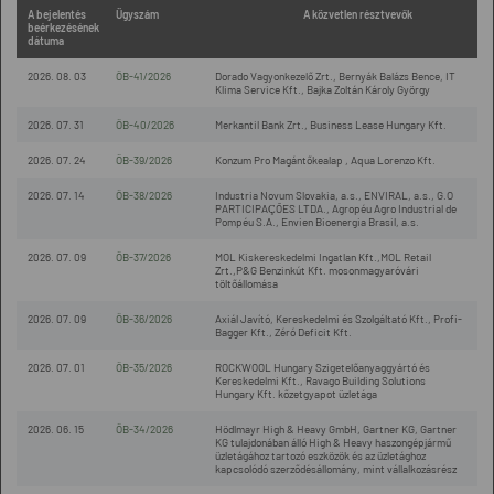
A bejelentés
Ügyszám
A közvetlen résztvevők
beérkezésének
dátuma
2026. 08. 03
ÖB-41/2026
Dorado Vagyonkezelő Zrt., Bernyák Balázs Bence, IT
Klima Service Kft., Bajka Zoltán Károly György
2026. 07. 31
ÖB-40/2026
Merkantil Bank Zrt., Business Lease Hungary Kft.
2026. 07. 24
ÖB-39/2026
Konzum Pro Magántőkealap , Aqua Lorenzo Kft.
2026. 07. 14
ÖB-38/2026
Industria Novum Slovakia, a.s., ENVIRAL, a.s., G.O
PARTICIPAÇÕES LTDA., Agropéu Agro Industrial de
Pompéu S.A., Envien Bioenergia Brasil, a.s.
2026. 07. 09
ÖB-37/2026
MOL Kiskereskedelmi Ingatlan Kft.,MOL Retail
Zrt.,P&G Benzinkút Kft. mosonmagyaróvári
töltőállomása
2026. 07. 09
ÖB-36/2026
Axiál Javító, Kereskedelmi és Szolgáltató Kft., Profi-
Bagger Kft., Zéró Deficit Kft.
2026. 07. 01
ÖB-35/2026
ROCKWOOL Hungary Szigetelőanyaggyártó és
Kereskedelmi Kft., Ravago Building Solutions
Hungary Kft. kőzetgyapot üzletága
2026. 06. 15
ÖB-34/2026
Hödlmayr High & Heavy GmbH, Gartner KG, Gartner
KG tulajdonában álló High & Heavy haszongépjármű
üzletágához tartozó eszközök és az üzletághoz
kapcsolódó szerződésállomány, mint vállalkozásrész