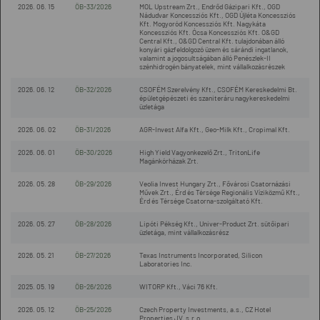
2026. 06. 15
ÖB-33/2026
MOL Upstream Zrt., Endrőd Gázipari Kft., OGD
Nádudvar Koncessziós Kft., OGD Újléta Koncessziós
Kft. Mogyoród Koncessziós Kft. Nagykáta
Koncessziós Kft. Ócsa Koncessziós Kft. O&GD
Central Kft., O&GD Central Kft. tulajdonában álló
konyári gázfeldolgozó üzem és sárándi ingatlanok,
valamint a jogosultságában álló Penészlek-II
szénhidrogén bányatelek, mint vállalkozásrészek
2026. 06. 12
ÖB-32/2026
CSOFÉM Szerelvény Kft., CSOFÉM Kereskedelmi Bt.
épületgépészeti és szaniteráru nagykereskedelmi
üzletága
2026. 06. 02
ÖB-31/2026
AGR-Invest Alfa Kft., Geo-Milk Kft., Cropimal Kft.
2026. 06. 01
ÖB-30/2026
High Yield Vagyonkezelő Zrt., TritonLife
Magánkórházak Zrt.
2026. 05. 28
ÖB-29/2026
Veolia Invest Hungary Zrt., Fővárosi Csatornázási
Művek Zrt., Érd és Térsége Regionális Víziközmű Kft.,
Érd és Térsége Csatorna-szolgáltató Kft.
2026. 05. 27
ÖB-28/2026
Lipóti Pékség Kft., Univer-Product Zrt. sütőipari
üzletága, mint vállalkozásrész
2026. 05. 21
ÖB-27/2026
Texas Instruments Incorporated, Silicon
Laboratories Inc.
2025. 05. 19
ÖB-26/2026
WITORP Kft., Váci 76 Kft.
2026. 05. 12
ÖB-25/2026
Czech Property Investments, a.s., CZ Hotel
Properties JV, s.r.o.