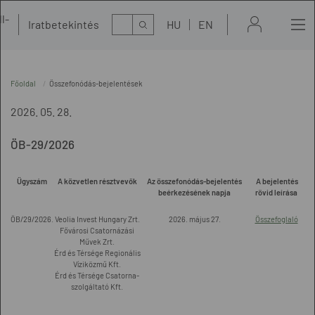
l-
Kereső
Iratbetekintés
HU
EN
t
Főoldal
Összefonódás-bejelentések
2026. 05. 28.
ÖB-29/2026
Ügyszám
A közvetlen résztvevők
Az összefonódás-bejelentés
A bejelentés
beérkezésének napja
rövid leírása
ÖB/29/2026.
Veolia Invest Hungary Zrt.
2026. május 27.
Összefoglaló
Fővárosi Csatornázási
Művek Zrt.
Érd és Térsége Regionális
Víziközmű Kft.
Érd és Térsége Csatorna-
szolgáltató Kft.