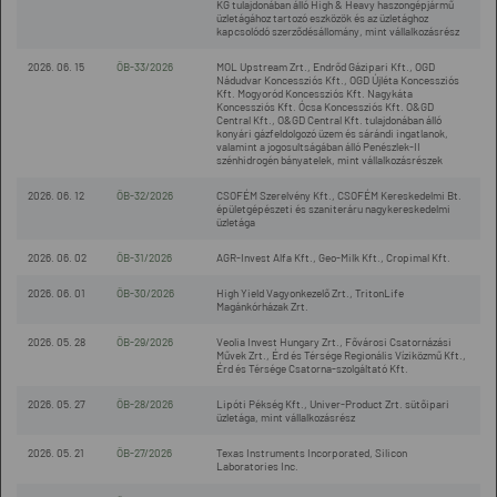
KG tulajdonában álló High & Heavy haszongépjármű
üzletágához tartozó eszközök és az üzletághoz
kapcsolódó szerződésállomány, mint vállalkozásrész
2026. 06. 15
ÖB-33/2026
MOL Upstream Zrt., Endrőd Gázipari Kft., OGD
Nádudvar Koncessziós Kft., OGD Újléta Koncessziós
Kft. Mogyoród Koncessziós Kft. Nagykáta
Koncessziós Kft. Ócsa Koncessziós Kft. O&GD
Central Kft., O&GD Central Kft. tulajdonában álló
konyári gázfeldolgozó üzem és sárándi ingatlanok,
valamint a jogosultságában álló Penészlek-II
szénhidrogén bányatelek, mint vállalkozásrészek
2026. 06. 12
ÖB-32/2026
CSOFÉM Szerelvény Kft., CSOFÉM Kereskedelmi Bt.
épületgépészeti és szaniteráru nagykereskedelmi
üzletága
2026. 06. 02
ÖB-31/2026
AGR-Invest Alfa Kft., Geo-Milk Kft., Cropimal Kft.
2026. 06. 01
ÖB-30/2026
High Yield Vagyonkezelő Zrt., TritonLife
Magánkórházak Zrt.
2026. 05. 28
ÖB-29/2026
Veolia Invest Hungary Zrt., Fővárosi Csatornázási
Művek Zrt., Érd és Térsége Regionális Víziközmű Kft.,
Érd és Térsége Csatorna-szolgáltató Kft.
2026. 05. 27
ÖB-28/2026
Lipóti Pékség Kft., Univer-Product Zrt. sütőipari
üzletága, mint vállalkozásrész
2026. 05. 21
ÖB-27/2026
Texas Instruments Incorporated, Silicon
Laboratories Inc.