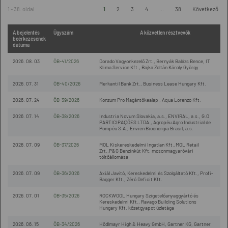
1 - 38. oldal
1
2
3
4
...
38
Következő
A bejelentés
Ügyszám
A közvetlen résztvevők
beérkezésének
dátuma
2026. 08. 03
ÖB-41/2026
Dorado Vagyonkezelő Zrt., Bernyák Balázs Bence, IT
Klima Service Kft., Bajka Zoltán Károly György
2026. 07. 31
ÖB-40/2026
Merkantil Bank Zrt., Business Lease Hungary Kft.
2026. 07. 24
ÖB-39/2026
Konzum Pro Magántőkealap , Aqua Lorenzo Kft.
2026. 07. 14
ÖB-38/2026
Industria Novum Slovakia, a.s., ENVIRAL, a.s., G.O
PARTICIPAÇÕES LTDA., Agropéu Agro Industrial de
Pompéu S.A., Envien Bioenergia Brasil, a.s.
2026. 07. 09
ÖB-37/2026
MOL Kiskereskedelmi Ingatlan Kft.,MOL Retail
Zrt.,P&G Benzinkút Kft. mosonmagyaróvári
töltőállomása
2026. 07. 09
ÖB-36/2026
Axiál Javító, Kereskedelmi és Szolgáltató Kft., Profi-
Bagger Kft., Zéró Deficit Kft.
2026. 07. 01
ÖB-35/2026
ROCKWOOL Hungary Szigetelőanyaggyártó és
Kereskedelmi Kft., Ravago Building Solutions
Hungary Kft. kőzetgyapot üzletága
2026. 06. 15
ÖB-34/2026
Hödlmayr High & Heavy GmbH, Gartner KG, Gartner