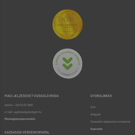
PIACI JELZÉSEKET VIZSGÁLÓ IRODA
GYORSLINKEK
telefon: +36 (1) 472-8851
GVH
e-mail: ugyfelszolgalat@gvh.hu
Árfigyelő
Minőségbiztosítási kérdőív
Visszaélés-bejelentési rendszerek
Kapcsolat
GAZDASÁGI VERSENYHIVATAL