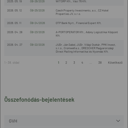
2025. 05. 19
ÖB-26/2026
WITORP Kft., Váci 76 Kft.
2026. 05. 12
ÖB-25/2026
Czech Property Investments, a.s., CZ Hotel
Properties JV, s.r.o.
2026. 05. 11
ÖB-24/2026
OTP Bank Nyrt., Financial Expert Kft.
2026. 04. 28
ÖB-23/2026
A-PORTOPERATOR Kft., Adony Logisztikai Központ
Kft.
2026. 04. 27
ÖB-22/2026
JUDr. Ján Sabol, JUDr. Világi Oszkár, PMK Invest,
s.r.o., Cromwell a.s., DRESCHER Magyarországi
Direct Mailing Informatikai és Nyomdai Kft.
1 - 38. oldal
1
2
3
4
...
38
Következő
Összefonódás-bejelentések
GVH