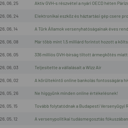
26. 06. 25
Aktív GVH-s részvétel a nyári OECD héten Pári
26. 06. 24
Elektronikai eszköz és háztartási gép csere pr
26. 06. 14
A Türk Államok versenyhatóságainak éves rend
26. 06. 08
Már több mint 1,5 milliárd forintot hozott a k
26. 06. 05
336 milliós GVH-bírság tiltott ármegkötés miatt
26. 06. 03
Teljesítette a vállalásait a Wizz Air
26. 06. 02
A körültekintő online bankolás fontosságára hív
26. 05. 26
Ne higgyünk minden online értékelésnek!
26. 05. 15
Tovább folytatódnak a Budapesti Versenyügyi R
26. 05. 12
A versenypolitikai tudásmegosztás fókuszában