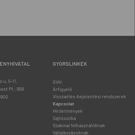
ENYHIVATAL
GYORSLINKEK
 u. 5-11.
GVH
est Pf.: 958
Árfigyelő
Visszaélés-bejelentési rendszerek
8900
Kapcsolat
Hirdetmények
Sajtószoba
Szakmai felhasználóknak
Vállalkozásoknak