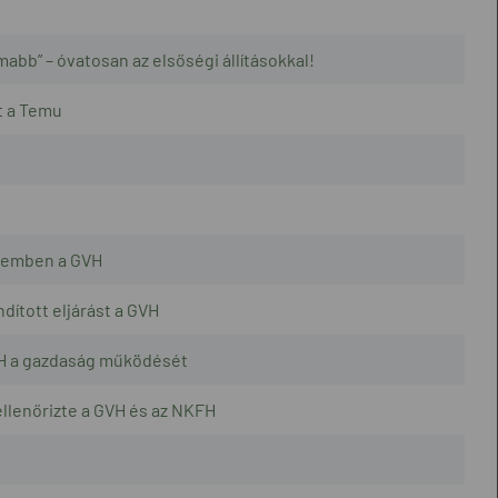
mabb” – óvatosan az elsőségi állításokkal!
t a Temu
szemben a GVH
ított eljárást a GVH
GVH a gazdaság működését
llenőrizte a GVH és az NKFH