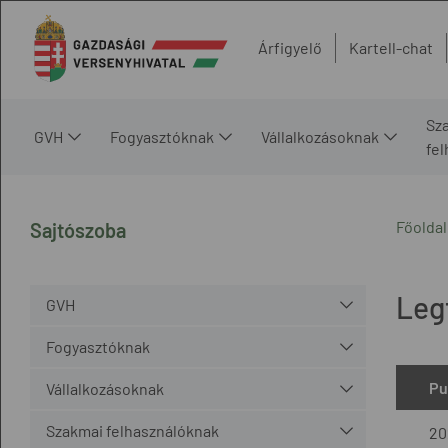
Árfigyelő
Kartell-chat
Sz
GVH
Fogyasztóknak
Vállalkozásoknak
fe
Főoldal
Sajtószoba
Leg
GVH
Fogyasztóknak
Pu
Vállalkozásoknak
Szakmai felhasználóknak
20