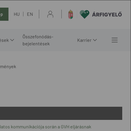
HU
EN
ép
Összefonódás-
ések
Karrier
bejelentések
lemények
solatos kommunikációja során a GVH eljárásnak