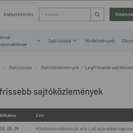
Kereső
Iratbetekintés
Oldaltérk
akmai
Sajtószoba
Hirdetmények
Dönt
lhasználóknak
Sajtószoba
Sajtóközlemények
Legfrissebb sajtóköz
frissebb sajtóközlemények
blikálva
Cím
26. 08. 05
Körültekintőbben jár el a Lidl az árakkal kapc