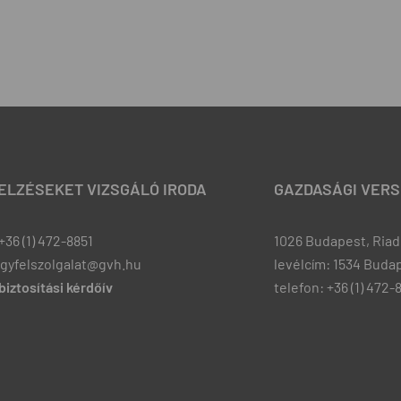
JELZÉSEKET VIZSGÁLÓ IRODA
GAZDASÁGI VERS
+36 (1) 472-8851
1026 Budapest, Riadó
ugyfelszolgalat@gvh.hu
levélcím: 1534 Budap
iztosítási kérdőív
telefon: +36 (1) 472-