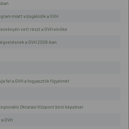
zsban
ogram miatt vizsgálódik a GVH
ezvényén vett részt a GVH elnöke
öltségvetésnek a GVH 2026-ban
ja fel a GVH a fogyasztók figyelmét
egionális Oktatási Központ bírói képzései
 a GVH