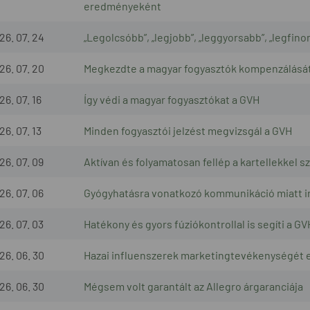
eredményeként
26. 07. 24
„Legolcsóbb”, „legjobb”, „leggyorsabb”, „legfino
26. 07. 20
Megkezdte a magyar fogyasztók kompenzálásá
26. 07. 16
Így védi a magyar fogyasztókat a GVH
26. 07. 13
Minden fogyasztói jelzést megvizsgál a GVH
26. 07. 09
Aktívan és folyamatosan fellép a kartellekkel 
26. 07. 06
Gyógyhatásra vonatkozó kommunikáció miatt ind
26. 07. 03
Hatékony és gyors fúziókontrollal is segíti a 
26. 06. 30
Hazai influenszerek marketingtevékenységét e
26. 06. 30
Mégsem volt garantált az Allegro árgaranciája